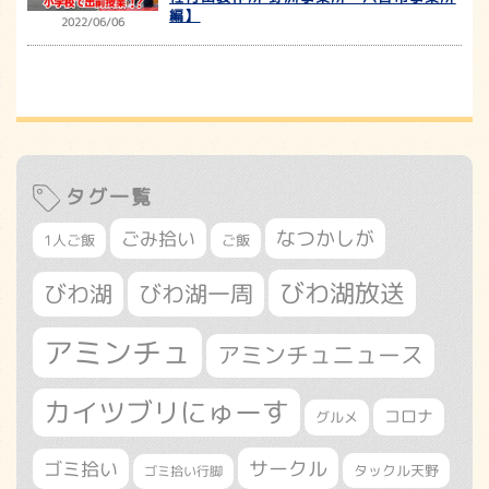
編】
2022/06/06
タグ一覧
なつかしが
ごみ拾い
1人ご飯
ご飯
びわ湖放送
びわ湖
びわ湖一周
アミンチュ
アミンチュニュース
カイツブリにゅーす
コロナ
グルメ
サークル
ゴミ拾い
タックル天野
ゴミ拾い行脚