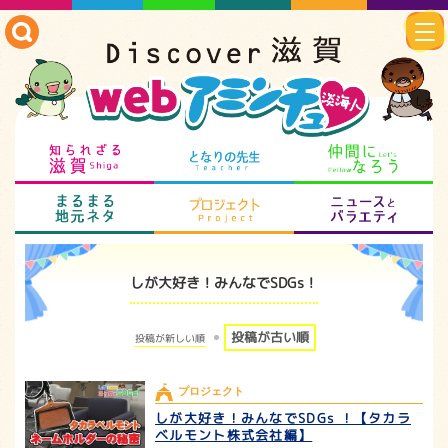
知られざる滋賀
となりの先生
仲
まるまる地元ネタ
プロジェクト
ニ
しが大好き！みんなでSDGs！
投稿が古い順
投稿が新しい順
プロジェクト
しが大好き！みんなでSDGs ！【タカラ
ベルモント株式会社編】