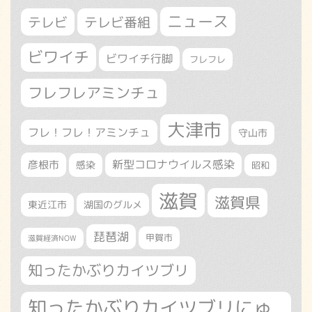
ニュース
テレビ
テレビ番組
ビワイチ
ビワイチ行脚
フレフレ
フレフレアミンチュ
大津市
フレ！フレ！アミンチュ
守山市
新型コロナウイルス感染
彦根市
感染
昭和
滋賀
滋賀県
東近江市
湖国のグルメ
琵琶湖
甲賀市
滋賀経済NOW
知ったかぶりカイツブリ
知ったかぶりカイツブリにゅ