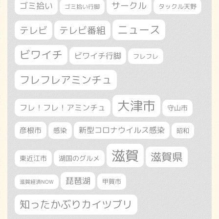
サークル
ゴミ拾い
タックル天野
ゴミ拾い行脚
ニュース
テレビ
テレビ番組
ビワイチ
ビワイチ行脚
フレフレ
フレフレアミンチュ
大津市
フレ！フレ！アミンチュ
守山市
新型コロナウイルス感染
彦根市
感染
昭和
滋賀
滋賀県
東近江市
湖国のグルメ
琵琶湖
甲賀市
滋賀経済NOW
知ったかぶりカイツブリ