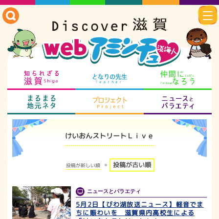
知られざる滋賀
となりの先生
仲
まるまる地元ネタ
プロジェクト
ニ
けいおんストリートＬｉｖｅ
投稿が古い順
投稿が新しい順
ニュースとバラエティ
5月2日【びわ湖放送ニュース】軽音でま
ちに賑わいを 滋賀県内高校生による