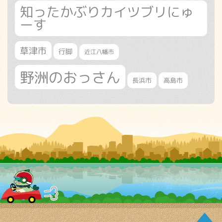
知ったかぶりカイツブリにゅ
ーす
草津市
行脚
近江八幡市
野洲のおっさん
長浜市
高島市