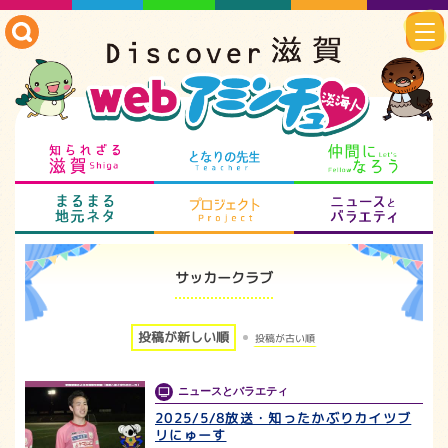
知られざる滋賀
となりの先生
仲
まるまる地元ネタ
プロジェクト
ニ
サッカークラブ
投稿が新しい順
投稿が古い順
ニュースとバラエティ
2025/5/8放送・知ったかぶりカイツブ
リにゅーす