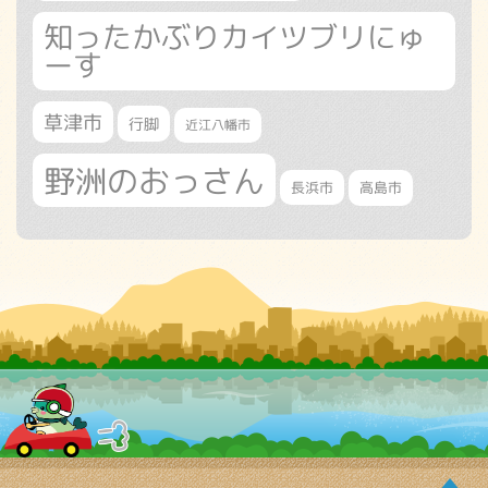
知ったかぶりカイツブリにゅ
ーす
草津市
行脚
近江八幡市
野洲のおっさん
長浜市
高島市