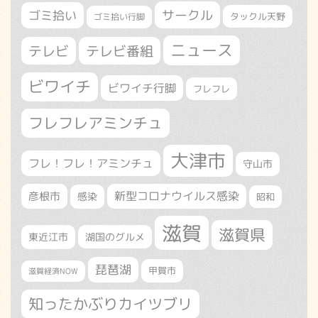
サークル
ゴミ拾い
タックル天野
ゴミ拾い行脚
ニュース
テレビ
テレビ番組
ビワイチ
ビワイチ行脚
フレフレ
フレフレアミンチュ
大津市
フレ！フレ！アミンチュ
守山市
新型コロナウイルス感染
彦根市
感染
昭和
滋賀
滋賀県
東近江市
湖国のグルメ
琵琶湖
甲賀市
滋賀経済NOW
知ったかぶりカイツブリ