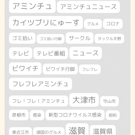
アミンチュ
アミンチュニュース
カイツブリにゅーす
コロナ
グルメ
サークル
ゴミ拾い
タックル天野
ゴミ拾い行脚
ニュース
テレビ
テレビ番組
ビワイチ
ビワイチ行脚
フレフレ
フレフレアミンチュ
大津市
フレ！フレ！アミンチュ
守山市
新型コロナウイルス感染
彦根市
感染
昭和
滋賀
滋賀県
東近江市
湖国のグルメ