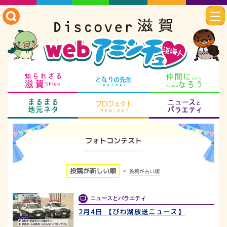
知られざる滋賀
となりの先生
仲
まるまる地元ネタ
プロジェクト
ニ
フォトコンテスト
投稿が新しい順
投稿が古い順
ニュースとバラエティ
2月4日 【びわ湖放送ニュース】