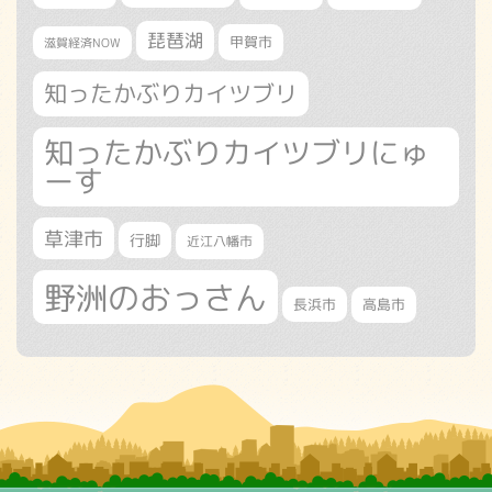
琵琶湖
甲賀市
滋賀経済NOW
知ったかぶりカイツブリ
知ったかぶりカイツブリにゅ
ーす
草津市
行脚
近江八幡市
野洲のおっさん
長浜市
高島市