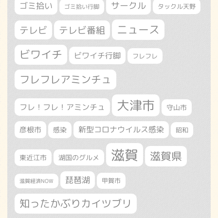
サークル
ゴミ拾い
タックル天野
ゴミ拾い行脚
ニュース
テレビ
テレビ番組
ビワイチ
ビワイチ行脚
フレフレ
フレフレアミンチュ
大津市
フレ！フレ！アミンチュ
守山市
新型コロナウイルス感染
彦根市
感染
昭和
滋賀
滋賀県
東近江市
湖国のグルメ
琵琶湖
甲賀市
滋賀経済NOW
知ったかぶりカイツブリ