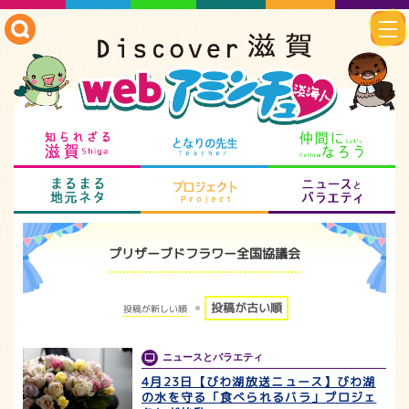
知られざる滋賀
となりの先生
仲
まるまる地元ネタ
プロジェクト
ニ
プリザーブドフラワー全国協議会
投稿が古い順
投稿が新しい順
ニュースとバラエティ
4月23日【びわ湖放送ニュース】びわ湖
の水を守る「食べられるバラ」プロジェ