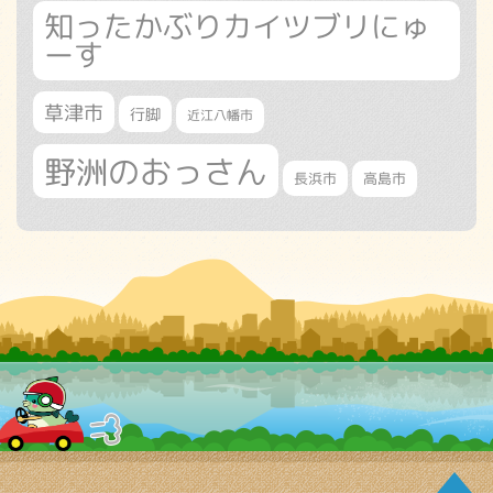
知ったかぶりカイツブリにゅ
ーす
草津市
行脚
近江八幡市
野洲のおっさん
長浜市
高島市