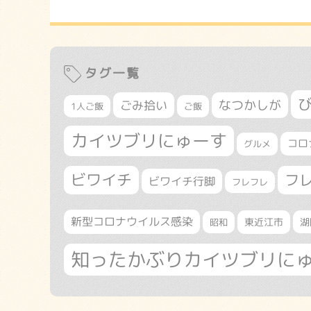
タグ一覧
なつかしが
ごみ拾い
1人ご飯
ご飯
カイツブリにゅーす
コロ
グルメ
ビワイチ
フ
ビワイチ行脚
フレフレ
新型コロナウイルス感染
東近江市
湖
昭和
知ったかぶりカイツブリに