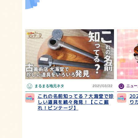
まるまる地元ネタ
2021/03/22
ニュー
これの名前知ってる？大海堂で珍
20
しい道具を続々発見！【ここ掘
り
れ！ビンテージ】