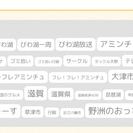
アミンチ
びわ湖放送
びわ湖
びわ湖一周
テ
サークル
ゴミ拾い
ナ
タックル天野
ゴミ拾い行脚
大津
レフレアミンチュ
フレ！フレ！アミンチュ
滋賀
滋賀県
琵琶湖
国のグルメ
甲
滋賀経済NOW
野洲のおっ
ゅーす
草津市
行脚
近江八幡市