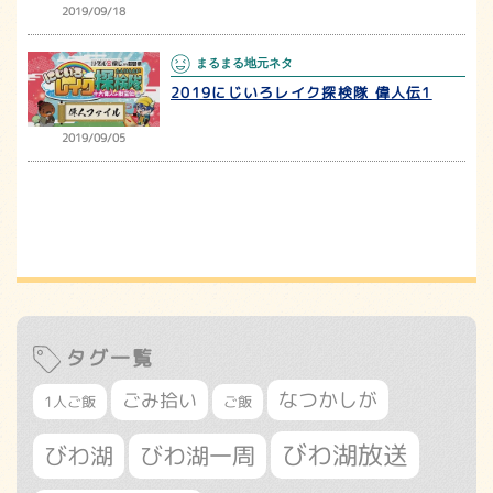
2019/09/18
まるまる地元ネタ
2019にじいろレイク探検隊 偉人伝1
2019/09/05
タグ一覧
なつかしが
ごみ拾い
1人ご飯
ご飯
びわ湖放送
びわ湖
びわ湖一周