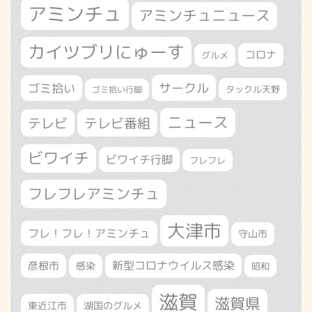
アミンチュ
アミンチュニュース
カイツブリにゅーす
コロナ
グルメ
サークル
ゴミ拾い
タックル天野
ゴミ拾い行脚
ニュース
テレビ
テレビ番組
ビワイチ
ビワイチ行脚
フレフレ
フレフレアミンチュ
大津市
フレ！フレ！アミンチュ
守山市
新型コロナウイルス感染
彦根市
感染
昭和
滋賀
滋賀県
東近江市
湖国のグルメ