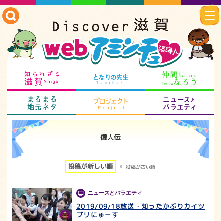
知られざる滋賀
となりの先生
仲
まるまる地元ネタ
プロジェクト
ニ
偉人伝
投稿が新しい順
投稿が古い順
ニュースとバラエティ
2019/09/18放送・知ったかぶりカイツ
ブリにゅーす