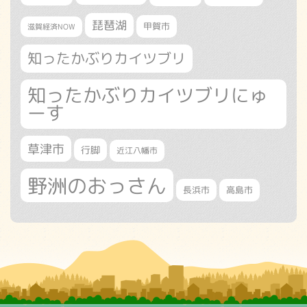
琵琶湖
甲賀市
滋賀経済NOW
知ったかぶりカイツブリ
知ったかぶりカイツブリにゅ
ーす
草津市
行脚
近江八幡市
野洲のおっさん
長浜市
高島市