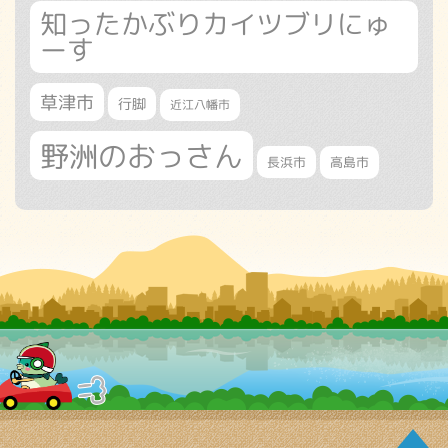
知ったかぶりカイツブリにゅ
ーす
草津市
行脚
近江八幡市
野洲のおっさん
長浜市
高島市