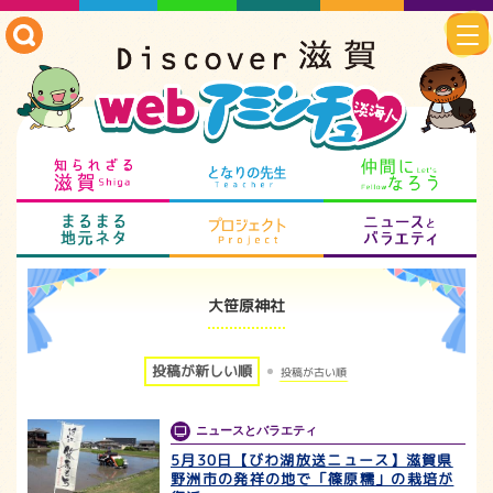
知られざる滋賀
となりの先生
仲
まるまる地元ネタ
プロジェクト
ニ
大笹原神社
投稿が新しい順
投稿が古い順
ニュースとバラエティ
5月30日【びわ湖放送ニュース】滋賀県
野洲市の発祥の地で「篠原糯」の栽培が