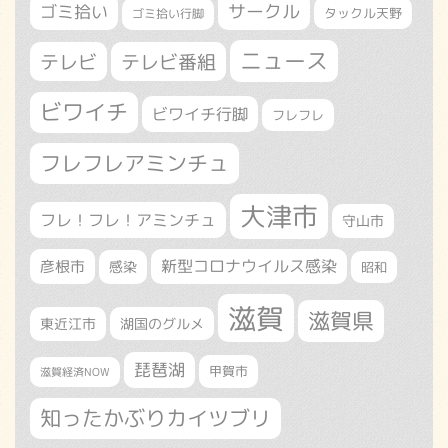
サークル
ゴミ拾い
タックル天野
ゴミ拾い行脚
ニュース
テレビ
テレビ番組
ビワイチ
ビワイチ行脚
フレフレ
フレフレアミンチュ
大津市
フレ！フレ！アミンチュ
守山市
新型コロナウイルス感染
彦根市
感染
昭和
滋賀
滋賀県
東近江市
湖国のグルメ
琵琶湖
甲賀市
滋賀経済NOW
知ったかぶりカイツブリ