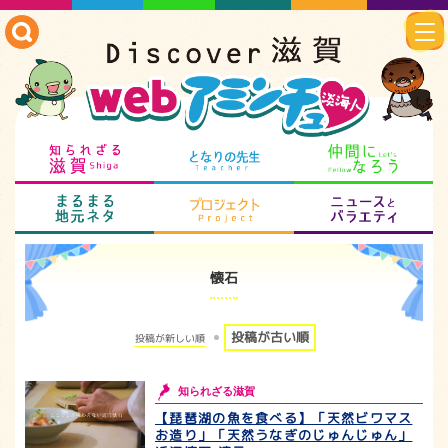
知られざる滋賀
となりの先生
仲
まるまる地元ネタ
プロジェクト
ニ
懐石
投稿が古い順
投稿が新しい順
知られざる滋賀
【琵琶湖の魚を食べる】「天然ビワマス
お造り」「天然うなぎのじゅんじゅん」