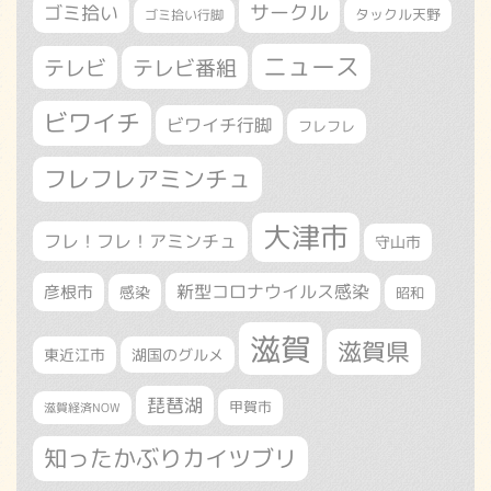
サークル
ゴミ拾い
タックル天野
ゴミ拾い行脚
ニュース
テレビ
テレビ番組
ビワイチ
ビワイチ行脚
フレフレ
フレフレアミンチュ
大津市
フレ！フレ！アミンチュ
守山市
新型コロナウイルス感染
彦根市
感染
昭和
滋賀
滋賀県
東近江市
湖国のグルメ
琵琶湖
甲賀市
滋賀経済NOW
知ったかぶりカイツブリ