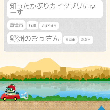
知ったかぶりカイツブリにゅ
ーす
草津市
行脚
近江八幡市
野洲のおっさん
長浜市
高島市