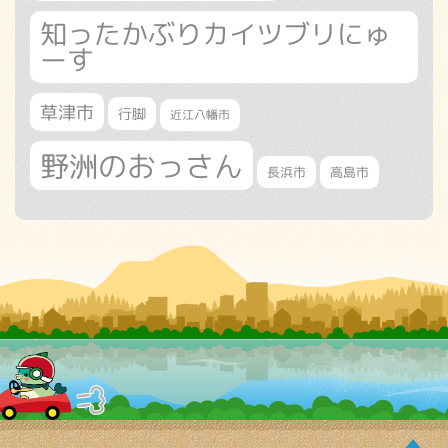
知ったかぶりカイツブリにゅ
ーす
草津市
行脚
近江八幡市
野洲のおっさん
長浜市
高島市