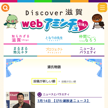
知られざる滋賀
となりの先生
仲
まるまる地元ネタ
プロジェクト
ニ
源氏物語
投稿が新しい順
投稿が古い順
ニュースとバラエティ
3月14日 【びわ湖放送ニュース】