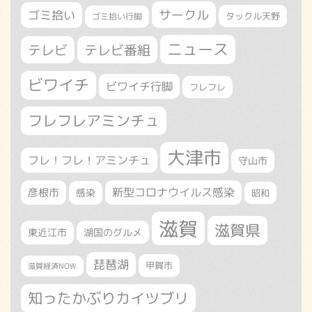
サークル
ゴミ拾い
タックル天野
ゴミ拾い行脚
ニュース
テレビ
テレビ番組
ビワイチ
ビワイチ行脚
フレフレ
フレフレアミンチュ
大津市
フレ！フレ！アミンチュ
守山市
新型コロナウイルス感染
彦根市
感染
昭和
滋賀
滋賀県
東近江市
湖国のグルメ
琵琶湖
甲賀市
滋賀経済NOW
知ったかぶりカイツブリ