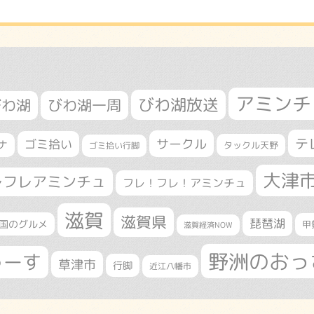
アミンチ
びわ湖放送
びわ湖
びわ湖一周
テ
サークル
ゴミ拾い
ナ
タックル天野
ゴミ拾い行脚
大津
レフレアミンチュ
フレ！フレ！アミンチュ
滋賀
滋賀県
琵琶湖
国のグルメ
甲
滋賀経済NOW
野洲のおっ
ゅーす
草津市
行脚
近江八幡市