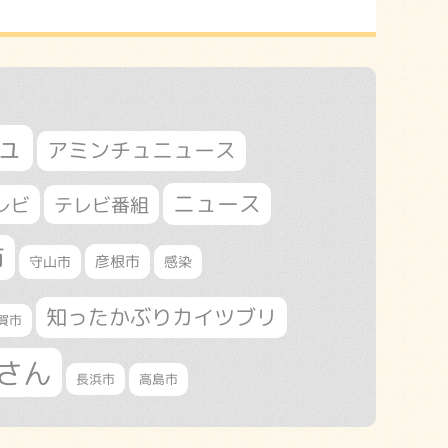
ュ
アミンチュニュース
ニュース
レビ
テレビ番組
市
守山市
彦根市
感染
知ったかぶりカイツブリ
賀市
さん
長浜市
高島市