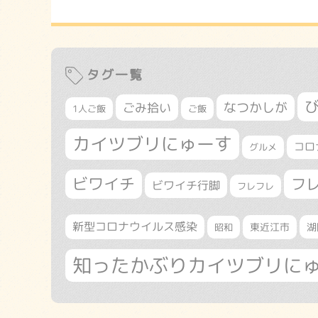
タグ一覧
なつかしが
ごみ拾い
1人ご飯
ご飯
カイツブリにゅーす
コロ
グルメ
ビワイチ
フ
ビワイチ行脚
フレフレ
新型コロナウイルス感染
東近江市
湖
昭和
知ったかぶりカイツブリに