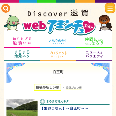
知られざる滋賀
となりの先生
仲
まるまる地元ネタ
プロジェクト
ニ
白王町
投稿が新しい順
投稿が古い順
まるまる地元ネタ
【生おっさん】〜白王町〜〜