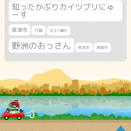
知ったかぶりカイツブリにゅ
ーす
草津市
行脚
近江八幡市
野洲のおっさん
長浜市
高島市