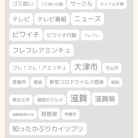
サークル
ゴミ拾い
タックル天野
ゴミ拾い行脚
ニュース
テレビ
テレビ番組
ビワイチ
ビワイチ行脚
フレフレ
フレフレアミンチュ
大津市
フレ！フレ！アミンチュ
守山市
新型コロナウイルス感染
彦根市
感染
昭和
滋賀
滋賀県
東近江市
湖国のグルメ
琵琶湖
甲賀市
滋賀経済NOW
知ったかぶりカイツブリ