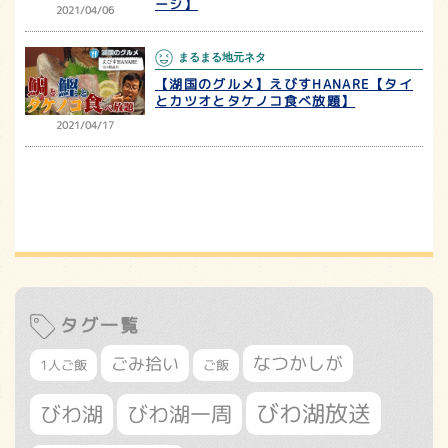
ージ】
2021/04/06
まるまる地元ネタ
【湖国のグルメ】えびすHANARE【タイ
とカツオとタケノコ食べ放題】
2021/04/17
タグ一覧
なつかしが
ごみ拾い
1人ご飯
ご飯
びわ湖放送
びわ湖
びわ湖一周