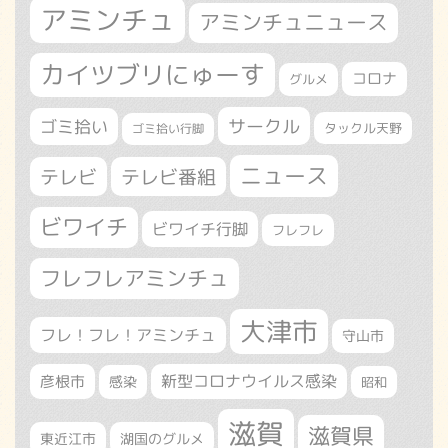
アミンチュ
アミンチュニュース
カイツブリにゅーす
コロナ
グルメ
サークル
ゴミ拾い
タックル天野
ゴミ拾い行脚
ニュース
テレビ
テレビ番組
ビワイチ
ビワイチ行脚
フレフレ
フレフレアミンチュ
大津市
フレ！フレ！アミンチュ
守山市
新型コロナウイルス感染
彦根市
感染
昭和
滋賀
滋賀県
東近江市
湖国のグルメ