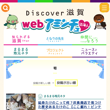
知られざる滋賀
となりの先生
仲
まるまる地元ネタ
プロジェクト
ニ
筍
投稿が古い順
投稿が新しい順
まるまる地元ネタ
延命たけのこって何？灰長商店で見つけ
た歴史あるたけのこ【ここ掘れ！ビンテ