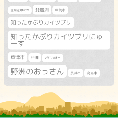
琵琶湖
甲賀市
滋賀経済NOW
知ったかぶりカイツブリ
知ったかぶりカイツブリにゅ
ーす
草津市
行脚
近江八幡市
野洲のおっさん
長浜市
高島市