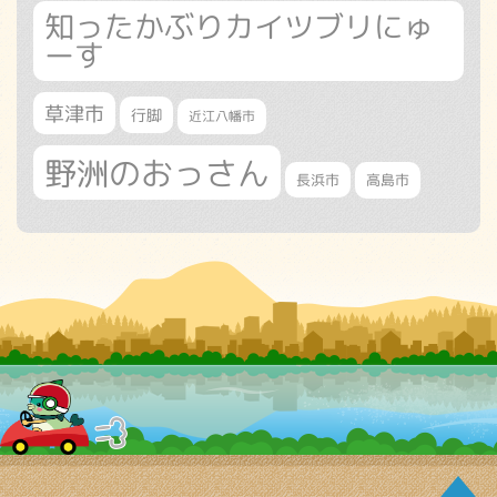
知ったかぶりカイツブリにゅ
ーす
草津市
行脚
近江八幡市
野洲のおっさん
長浜市
高島市