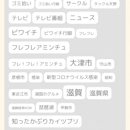
サークル
ゴミ拾い
タックル天野
ゴミ拾い行脚
ニュース
テレビ
テレビ番組
ビワイチ
ビワイチ行脚
フレフレ
フレフレアミンチュ
大津市
フレ！フレ！アミンチュ
守山市
新型コロナウイルス感染
彦根市
感染
昭和
滋賀
滋賀県
東近江市
湖国のグルメ
琵琶湖
甲賀市
滋賀経済NOW
知ったかぶりカイツブリ