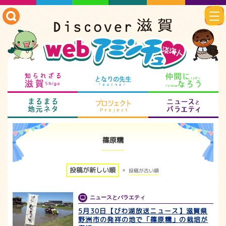
知られざる滋賀
となりの先生
仲
まるまる地元ネタ
プロジェクト
ニ
篠原糯
投稿が新しい順
投稿が古い順
ニュースとバラエティ
5月30日【びわ湖放送ニュース】滋賀県
野洲市の発祥の地で「篠原糯」の栽培が