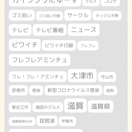
コロナ
グルメ
サークル
ゴミ拾い
タックル天野
ゴミ拾い行脚
ニュース
テレビ
テレビ番組
ビワイチ
ビワイチ行脚
フレフレ
フレフレアミンチュ
大津市
フレ！フレ！アミンチュ
守山市
新型コロナウイルス感染
彦根市
感染
昭和
滋賀
滋賀県
東近江市
湖国のグルメ
琵琶湖
甲賀市
滋賀経済NOW