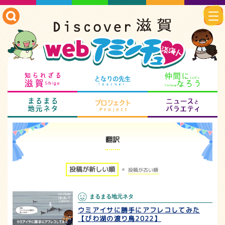
知られざる滋賀
となりの先生
仲
まるまる地元ネタ
プロジェクト
ニ
翻訳
投稿が新しい順
投稿が古い順
まるまる地元ネタ
ウミアイサに勝手にアフレコしてみた
【びわ湖の渡り鳥2022】