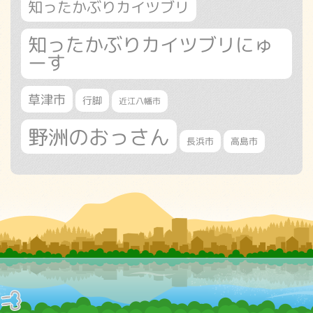
知ったかぶりカイツブリ
知ったかぶりカイツブリにゅ
ーす
草津市
行脚
近江八幡市
野洲のおっさん
長浜市
高島市