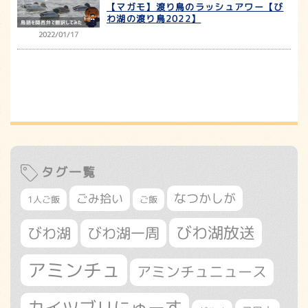
【マガモ】渡り鳥のラッシュアワー【び
わ湖の渡り鳥2022】
2022/01/17
タグ一覧
なつかしが
ごみ拾い
1人ご飯
ご飯
びわ湖放送
びわ湖
びわ湖一周
アミンチュ
アミンチュニュース
カイツブリにゅーす