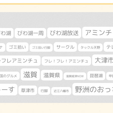
アミンチ
びわ湖放送
びわ湖
びわ湖一周
テ
サークル
ゴミ拾い
ナ
タックル天野
ゴミ拾い行脚
大津
レフレアミンチュ
フレ！フレ！アミンチュ
滋賀
滋賀県
琵琶湖
国のグルメ
甲
滋賀経済NOW
野洲のおっ
ゅーす
草津市
行脚
近江八幡市