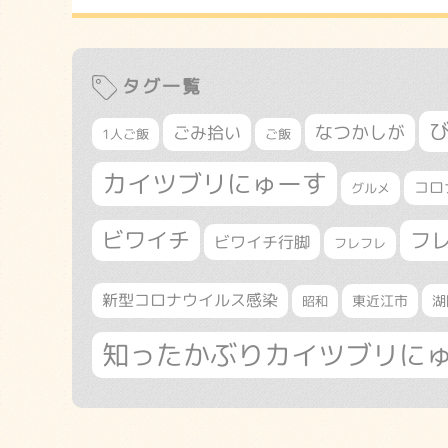
タグ一覧
なつかしが
ごみ拾い
1人ご飯
ご飯
カイツブリにゅーす
コロ
グルメ
ビワイチ
フ
ビワイチ行脚
フレフレ
新型コロナウイルス感染
東近江市
湖
昭和
知ったかぶりカイツブリに