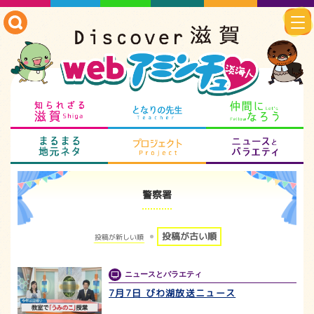
知られざる滋賀
となりの先生
仲
まるまる地元ネタ
プロジェクト
ニ
警察署
投稿が古い順
投稿が新しい順
ニュースとバラエティ
7月7日 びわ湖放送ニュース