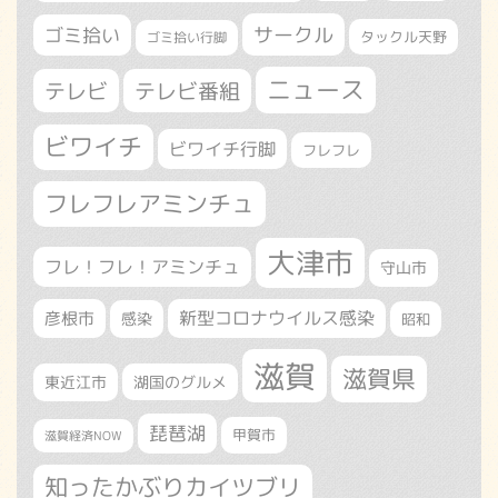
サークル
ゴミ拾い
タックル天野
ゴミ拾い行脚
ニュース
テレビ
テレビ番組
ビワイチ
ビワイチ行脚
フレフレ
フレフレアミンチュ
大津市
フレ！フレ！アミンチュ
守山市
新型コロナウイルス感染
彦根市
感染
昭和
滋賀
滋賀県
東近江市
湖国のグルメ
琵琶湖
甲賀市
滋賀経済NOW
知ったかぶりカイツブリ