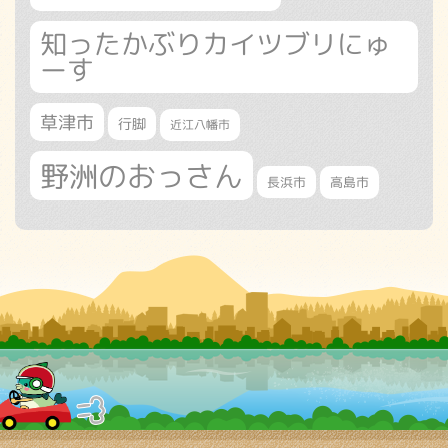
知ったかぶりカイツブリにゅ
ーす
草津市
行脚
近江八幡市
野洲のおっさん
長浜市
高島市