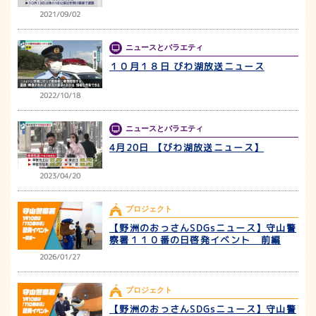
2021/09/02
ニュースとバラエティ
１０月１８日 びわ湖放送ニュース
2022/10/18
ニュースとバラエティ
4月20日 【びわ湖放送ニュース】
2023/04/20
プロジェクト
【野洲のおっさんSDGsニュース】守山警
察署１１０番の日啓発イベント 前編
2026/01/27
プロジェクト
【野洲のおっさんSDGsニュース】守山警