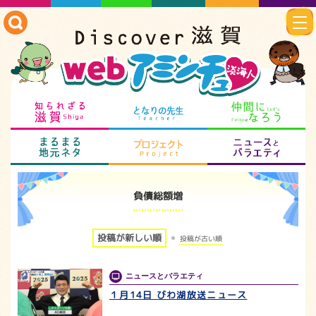
知られざる滋賀
となりの先生
仲
まるまる地元ネタ
プロジェクト
ニ
負債総額増
投稿が新しい順
投稿が古い順
ニュースとバラエティ
１月14日 びわ湖放送ニュース