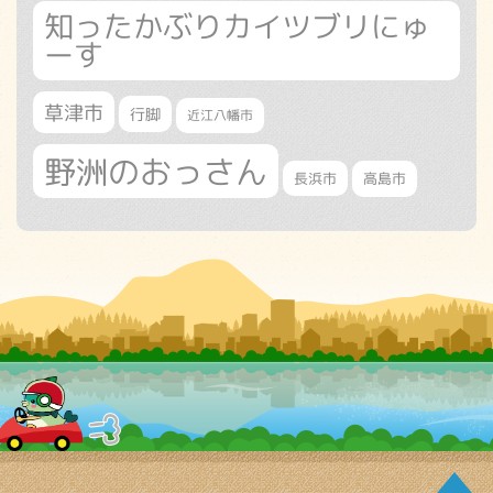
知ったかぶりカイツブリにゅ
ーす
草津市
行脚
近江八幡市
野洲のおっさん
長浜市
高島市