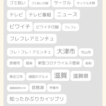
サークル
ゴミ拾い
タックル天野
ゴミ拾い行脚
ニュース
テレビ
テレビ番組
ビワイチ
ビワイチ行脚
フレフレ
フレフレアミンチュ
大津市
フレ！フレ！アミンチュ
守山市
新型コロナウイルス感染
彦根市
感染
昭和
滋賀
滋賀県
東近江市
湖国のグルメ
琵琶湖
甲賀市
滋賀経済NOW
知ったかぶりカイツブリ