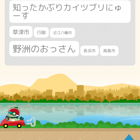
知ったかぶりカイツブリにゅ
ーす
草津市
行脚
近江八幡市
野洲のおっさん
長浜市
高島市