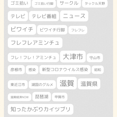
サークル
ゴミ拾い
タックル天野
ゴミ拾い行脚
ニュース
テレビ
テレビ番組
ビワイチ
ビワイチ行脚
フレフレ
フレフレアミンチュ
大津市
フレ！フレ！アミンチュ
守山市
新型コロナウイルス感染
彦根市
感染
昭和
滋賀
滋賀県
東近江市
湖国のグルメ
琵琶湖
甲賀市
滋賀経済NOW
知ったかぶりカイツブリ