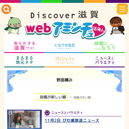
知られざる滋賀
となりの先生
仲
まるまる地元ネタ
プロジェクト
ニ
野面積み
投稿が新しい順
投稿が古い順
ニュースとバラエティ
11月2日 びわ湖放送ニュース