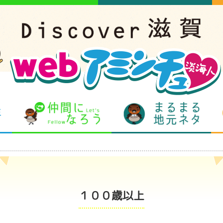
となりの先生
仲間になろう
まるま
１００歳以上