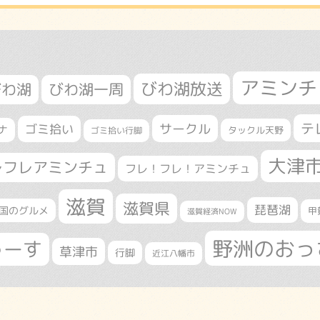
アミンチ
びわ湖放送
びわ湖
びわ湖一周
テ
サークル
ゴミ拾い
ナ
タックル天野
ゴミ拾い行脚
大津
レフレアミンチュ
フレ！フレ！アミンチュ
滋賀
滋賀県
琵琶湖
国のグルメ
甲
滋賀経済NOW
野洲のおっ
ゅーす
草津市
行脚
近江八幡市