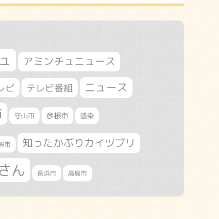
ュ
アミンチュニュース
ニュース
レビ
テレビ番組
市
守山市
彦根市
感染
知ったかぶりカイツブリ
賀市
さん
長浜市
高島市