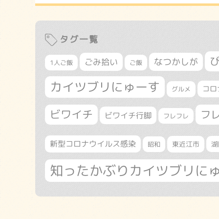
タグ一覧
なつかしが
ごみ拾い
1人ご飯
ご飯
カイツブリにゅーす
コロ
グルメ
ビワイチ
フ
ビワイチ行脚
フレフレ
新型コロナウイルス感染
東近江市
湖
昭和
知ったかぶりカイツブリに