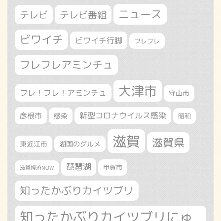
ニュース
テレビ
テレビ番組
ビワイチ
ビワイチ行脚
フレフレ
フレフレアミンチュ
大津市
フレ！フレ！アミンチュ
守山市
新型コロナウイルス感染
彦根市
感染
昭和
滋賀
滋賀県
東近江市
湖国のグルメ
琵琶湖
甲賀市
滋賀経済NOW
知ったかぶりカイツブリ
知ったかぶりカイツブリにゅ