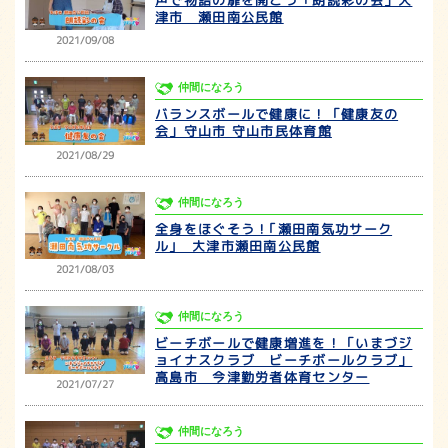
津市 瀬田南公民館
2021/09/08
仲間になろう
バランスボールで健康に！「健康友の
会」守山市 守山市民体育館
2021/08/29
仲間になろう
全身をほぐそう！｢瀬田南気功サーク
ル｣ 大津市瀬田南公民館
2021/08/03
仲間になろう
ビーチボールで健康増進を！「いまづジ
ョイナスクラブ ビーチボールクラブ」
高島市 今津勤労者体育センター
2021/07/27
仲間になろう