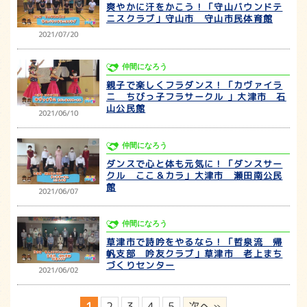
爽やかに汗をかこう！「守山バウンドテ
ニスクラブ」守山市 守山市民体育館
2021/07/20
仲間になろう
親子で楽しくフラダンス！「カヴァイラ
ニ ちびっ子フラサークル 」大津市 石
山公民館
2021/06/10
仲間になろう
ダンスで心と体も元気に！「ダンスサー
クル ここ＆カラ」大津市 瀬田南公民
館
2021/06/07
仲間になろう
草津市で詩吟をやるなら！「哲泉流 帰
帆支部 吟友クラブ」草津市 老上まち
づくりセンター
2021/06/02
1
2
3
4
5
次へ »