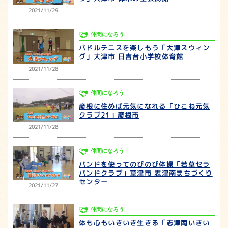
2021/11/29
仲間になろう
パドルテニスを楽しもう「大津スウィン
グ」大津市 日吉台小学校体育館
2021/11/28
仲間になろう
彦根に住めば元気になれる「ひこね元気
クラブ21」彦根市
2021/11/28
仲間になろう
バンドを使ってのびのび体操「若草セラ
バンドクラブ」草津市 志津南まちづくり
センター
2021/11/27
仲間になろう
体も心もいきいき生きる「志津南いきい