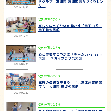
きクラブ」草津市 志津南まちづくりセン
ター
2021/11/26
仲間になろう
楽しくゆっくり体を動かす「竜王ヨガ」
竜王町公民館
2021/10/25
仲間になろう
心と体をすこやかに「チームtakahashi
大津」 スカイプラザ浜大津
2021/09/30
仲間になろう
滋賀の伝統を守ろう！「大津江州音頭保
存会」大津市 逢坂公民館
2021/09/29
仲間になろう
声で物語の扉を開こう「朗読彩の会」大