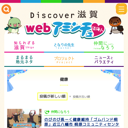
知られざる滋賀
となりの先生
仲
まるまる地元ネタ
プロジェクト
ニ
健康
投稿が新しい順
投稿が古い順
仲間になろう
のびのび長ーく健康維持「ゴムバンド桐
原」近江八幡市 桐原コミュニティセンタ