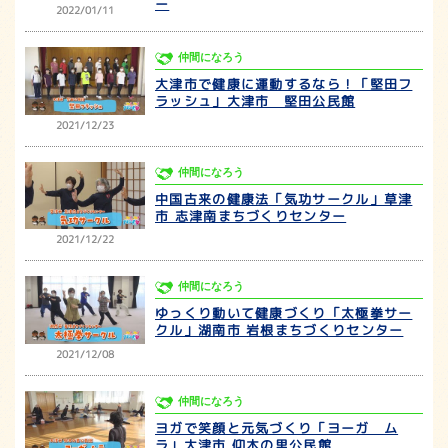
ー
2022/01/11
仲間になろう
大津市で健康に運動するなら！「堅田フ
ラッシュ」大津市 堅田公民館
2021/12/23
仲間になろう
中国古来の健康法「気功サークル」草津
市 志津南まちづくりセンター
2021/12/22
仲間になろう
ゆっくり動いて健康づくり「太極拳サー
クル」湖南市 岩根まちづくりセンター
2021/12/08
仲間になろう
ヨガで笑顔と元気づくり「ヨーガ ム
ラ」大津市 仰木の里公民館