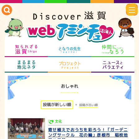
知られざる滋賀
となりの先生
仲
まるまる地元ネタ
プロジェクト
ニ
おしゃれ
投稿が新しい順
投稿が古い順
文化
寄せ植えでおうちを彩ろう！「ガーデニ
ングサークル 花の輪」彦根市 稲枝地