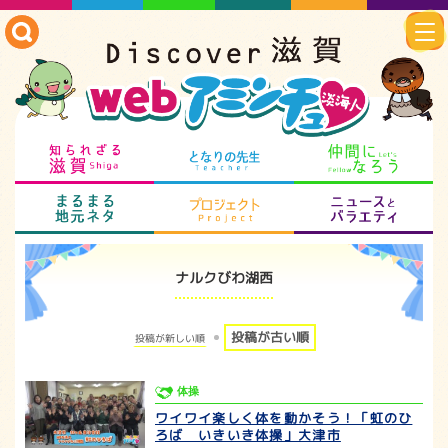
知られざる滋賀
となりの先生
仲
まるまる地元ネタ
プロジェクト
ニ
ナルクびわ湖西
投稿が古い順
投稿が新しい順
体操
ワイワイ楽しく体を動かそう！「虹のひ
ろば いきいき体操」大津市