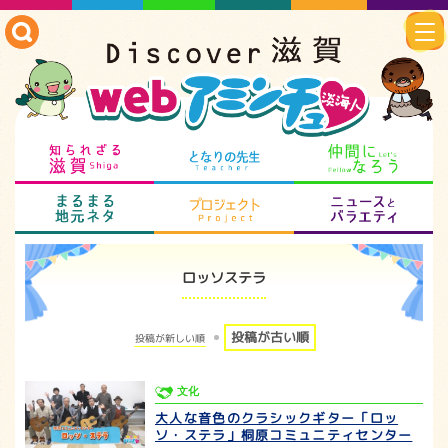
知られざる滋賀
となりの先生
仲
まるまる地元ネタ
プロジェクト
ニ
ロッソステラ
投稿が古い順
投稿が新しい順
文化
大人な音色のクラシックギター「ロッ
ソ・ステラ」桐原コミュニティセンター