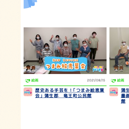
絵画
2021/08/15
絵画
歴史ある手芸を！｢つまみ絵恵葉
蒲
会｣ 蒲生郡 竜王町公民館
墨
館