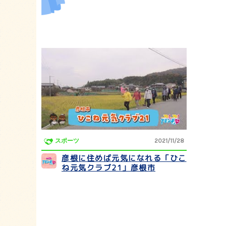
スポーツ
2021/11/28
彦根に住めば元気になれる「ひこ
ね元気クラブ21」彦根市