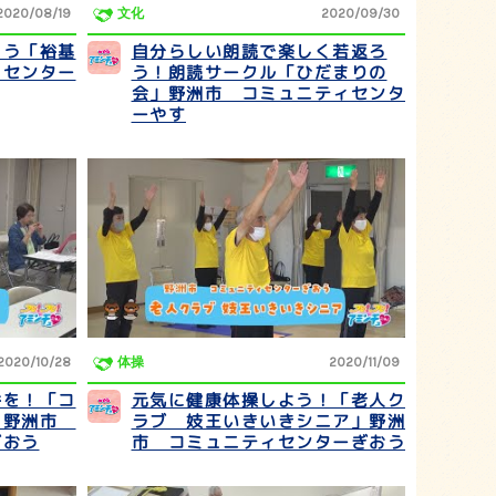
2020/08/19
文化
2020/09/30
ろう「裕基
自分らしい朗読で楽しく若返ろ
ィセンター
う！朗読サークル「ひだまりの
会」野洲市 コミュニティセンタ
ーやす
2020/10/28
体操
2020/11/09
浴を！「コ
元気に健康体操しよう！「老人ク
」野洲市
ラブ 妓王いきいきシニア」野洲
ぎおう
市 コミュニティセンターぎおう