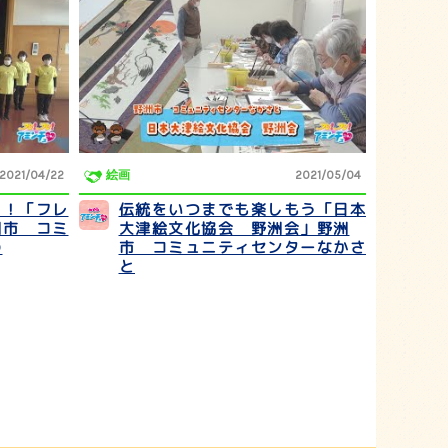
2021/04/22
絵画
2021/05/04
う！「フレ
伝統をいつまでも楽しもう「日本
洲市 コミ
大津絵文化協会 野洲会」野洲
の
市 コミュニティセンターなかさ
と