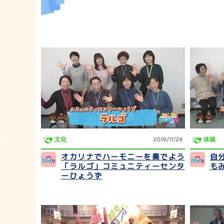
文化
2019/11/24
体操
オカリナでハーモニーを奏でよう
自
「ラルゴ」コミュニティーセンタ
も
ーひょうず