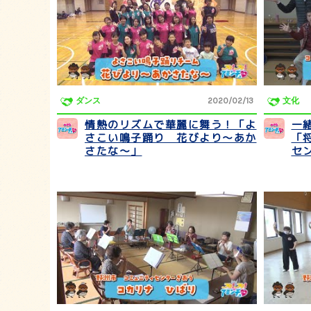
ダンス
2020/02/13
文化
情熱のリズムで華麗に舞う！「よ
一
さこい鳴子踊り 花びより～あか
「
さたな～」
セ