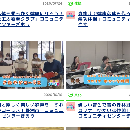
2020/07/24
体操
も体も柔らかく健康になろう！
寿命まで健康な体を作
祇王太極拳クラブ」コミュニテ
氣功体操」コミュニテ
センターぎおう
やす
2020/10/16
文化
間と楽しく美しい歌声を「さわ
優しい音色で音の森林
かコーラス」野洲市 コミュニ
カリナ ゆかいな仲間
ィセンターぎおう
コミュニティセンター