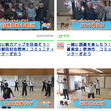
2020/02/16
文化
緒に棋力アップを目指そう！
一緒に囲碁を楽しもう
将棋同好会野洲」コミュニティ
碁楽会」野洲市 コミ
ンターぎおう
ンターぎおう