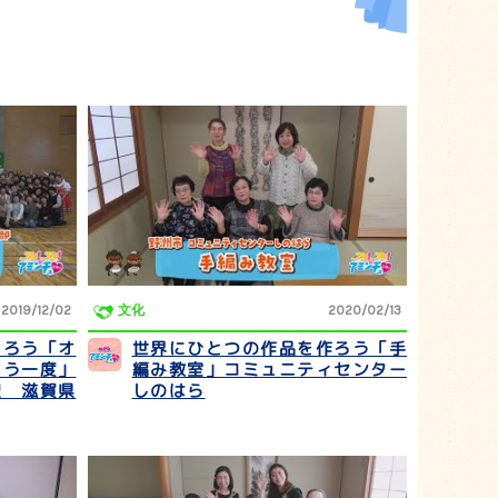
2019/12/02
文化
2020/02/13
くろう「オ
世界にひとつの作品を作ろう「手
もう一度」
編み教室」コミュニティセンター
盟 滋賀県
しのはら