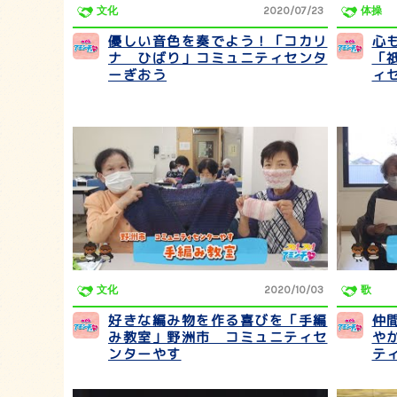
文化
2020/07/23
体操
優しい音色を奏でよう！「コカリ
心
ナ ひばり」コミュニティセンタ
「
ーぎおう
ィ
文化
2020/10/03
歌
好きな編み物を作る喜びを「手編
仲
み教室」野洲市 コミュニティセ
や
ンターやす
テ