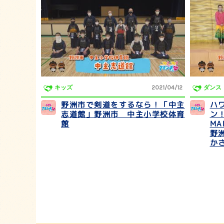
キッズ
2021/04/12
ダンス
野洲市で剣道をするなら！「中主
ハ
志道館」野洲市 中主小学校体育
ン！
館
MA
野
か