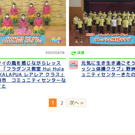
2021/04/19
体操
ワイの風を感じながらレッス
元気に生き生き過ごそ
「フラダンス教室 Hui Hula
ッシュ体操クラブ」野
KALAPUA レアレア クラス」
ュニティセンターきた
洲市 コミュニティセンターな
さと
1
2
次へ »