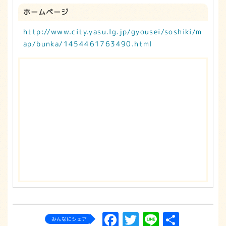
ホームページ
http://www.city.yasu.lg.jp/gyousei/soshiki/m
ap/bunka/1454461763490.html
Facebook
Twitter
Line
共
みんなにシェア