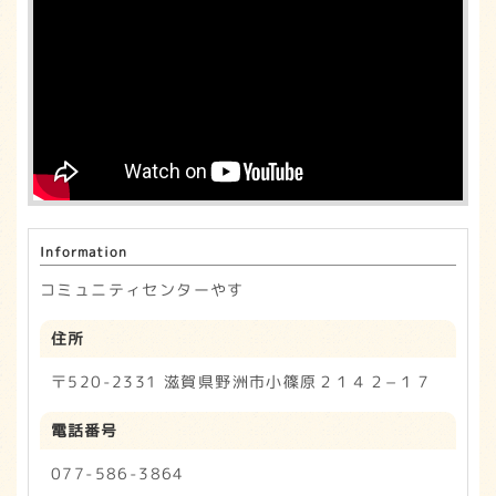
e
t
b
e
o
r
o
k
Information
コミュニティセンターやす
住所
〒520-2331 滋賀県野洲市小篠原２１４２−１７
電話番号
077-586-3864