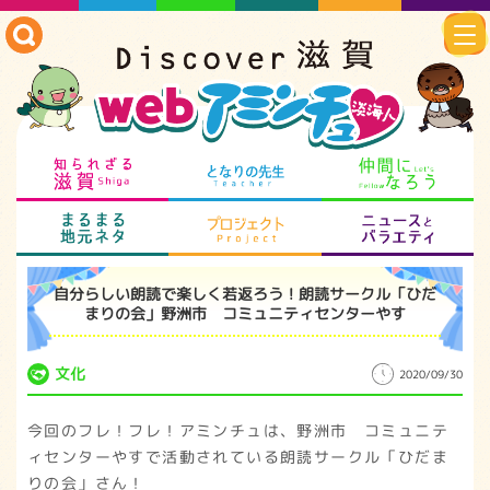
知られざる滋賀
となりの先生
仲
まるまる地元ネタ
プロジェクト
ニ
自分らしい朗読で楽しく若返ろう！朗読サークル「ひだ
まりの会」野洲市 コミュニティセンターやす
文化
2020/09/30
今回のフレ！フレ！アミンチュは、野洲市 コミュニテ
ィセンターやすで活動されている朗読サークル「ひだま
りの会」さん！