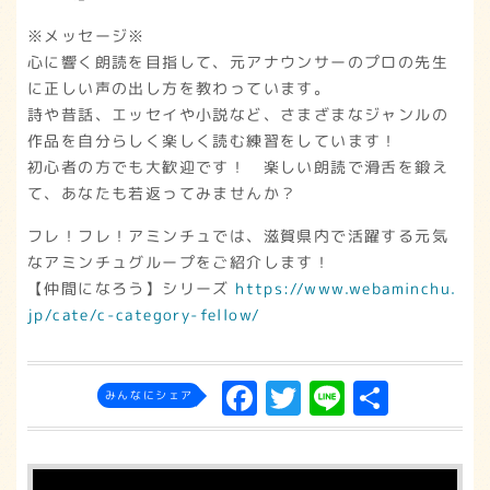
※メッセージ※
心に響く朗読を目指して、元アナウンサーのプロの先生
に正しい声の出し方を教わっています。
詩や昔話、エッセイや小説など、さまざまなジャンルの
作品を自分らしく楽しく読む練習をしています！
初心者の方でも大歓迎です！ 楽しい朗読で滑舌を鍛え
て、あなたも若返ってみませんか？
フレ！フレ！アミンチュでは、滋賀県内で活躍する元気
なアミンチュグループをご紹介します！
【仲間になろう】シリーズ
https://www.webaminchu.
jp/cate/c-category-fellow/
F
T
L
共
みんなにシェア
a
w
in
有
c
it
e