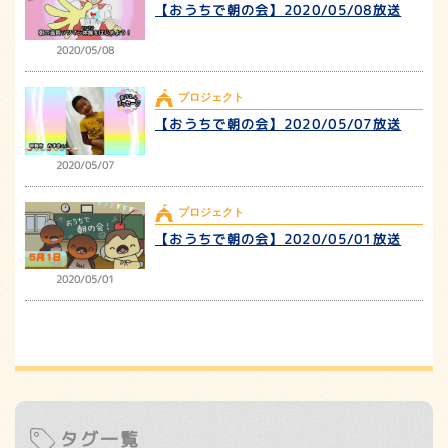
【おうちで朝の会】2020/05/08放送
2020/05/08
プロジェクト
【おうちで朝の会】2020/05/07放送
2020/05/07
プロジェクト
【おうちで朝の会】2020/05/01放送
2020/05/01
タグ一覧