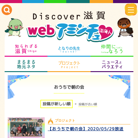
知られざる滋賀
となりの先生
仲
まるまる地元ネタ
プロジェクト
ニ
おうちで朝の会
投稿が新しい順
投稿が古い順
プロジェクト
【おうちで朝の会】2020/05/29放送