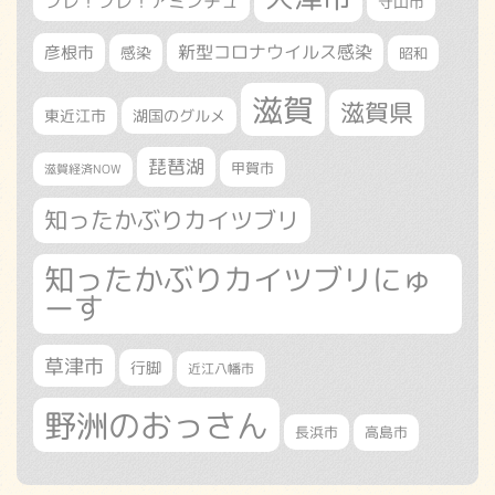
フレ！フレ！アミンチュ
守山市
新型コロナウイルス感染
彦根市
感染
昭和
滋賀
滋賀県
東近江市
湖国のグルメ
琵琶湖
甲賀市
滋賀経済NOW
知ったかぶりカイツブリ
知ったかぶりカイツブリにゅ
ーす
草津市
行脚
近江八幡市
野洲のおっさん
長浜市
高島市