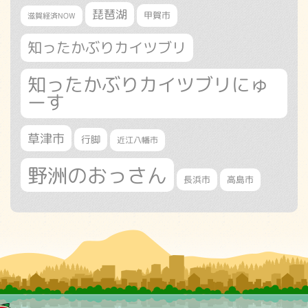
琵琶湖
甲賀市
滋賀経済NOW
知ったかぶりカイツブリ
知ったかぶりカイツブリにゅ
ーす
草津市
行脚
近江八幡市
野洲のおっさん
長浜市
高島市