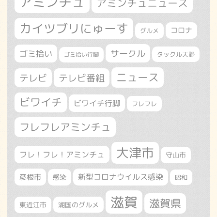
アミンチュ
アミンチュニュース
カイツブリにゅーす
コロナ
グルメ
サークル
ゴミ拾い
タックル天野
ゴミ拾い行脚
ニュース
テレビ
テレビ番組
ビワイチ
ビワイチ行脚
フレフレ
フレフレアミンチュ
大津市
フレ！フレ！アミンチュ
守山市
新型コロナウイルス感染
彦根市
感染
昭和
滋賀
滋賀県
東近江市
湖国のグルメ