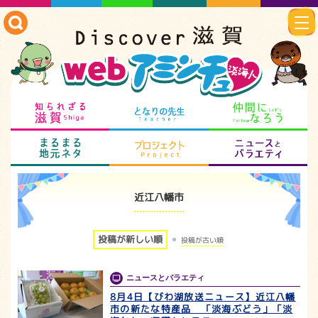
知られざる滋賀
となりの先生
仲
まるまる地元ネタ
プロジェクト
ニ
近江八幡市
投稿が新しい順
投稿が古い順
ニュースとバラエティ
8月4日【びわ湖放送ニュース】近江八幡
市の新たな特産品 「淡海ぶどう」「淡