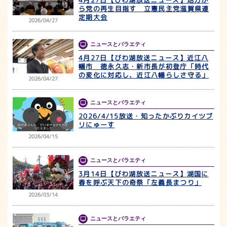
ら党の再生目指す 立憲民主党滋賀県連
定期大会
2026/04/27
ニュースとバラエティ
4月27日【びわ湖放送ニュース】近江八
幡市 徳永久志・新市長が初登庁「時代
の変化に対応し、近江八幡らしさ守る」
2026/04/27
ニュースとバラエティ
2026/4/15放送・知ったかぶりカイツブ
リにゅーす
2026/04/15
ニュースとバラエティ
3月14日【びわ湖放送ニュース】湖国に
春を呼ぶ天下の奇祭「左義長まつり」
2026/03/14
ニュースとバラエティ