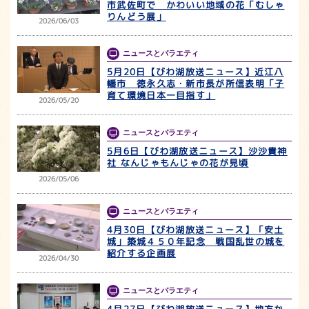
市武佐町で かわいい地域の花「むしゃ
りんどう展」
2026/06/03
ニュースとバラエティ
5月20日【びわ湖放送ニュース】近江八
幡市 徳永久志・新市長が所信表明「子
育て環境日本一目指す」
2026/05/20
ニュースとバラエティ
5月6日【びわ湖放送ニュース】沙沙貴神
社 なんじゃもんじゃの花が見頃
2026/05/06
ニュースとバラエティ
4月30日【びわ湖放送ニュース】「安土
城」築城４５０年記念 戦国乱世の城を
紹介する企画展
2026/04/30
ニュースとバラエティ
4月27日【びわ湖放送ニュース】地方か