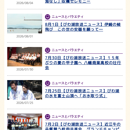
海なし」収穫セレモニー
2026/08/04
ニュースとバラエティ
8月1日【びわ湖放送ニュース】伊崎の棹
飛び この世の安穏を願って―
2026/08/01
ニュースとバラエティ
7月30日【びわ湖放送ニュース】１５年
ぶりの夏の甲子園へ 八幡商業高校の壮行
会
2026/07/30
ニュースとバラエティ
7月25日【びわ湖放送ニュース】びわ湖
の水を富士山頂へ「お水取り式」
2026/07/25
ニュースとバラエティ
7月2日【びわ湖放送ニュース】近江牛の
品質競う枝肉共進会 グランドチャンピ