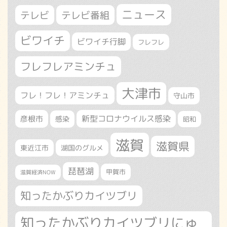
ニュース
テレビ
テレビ番組
ビワイチ
ビワイチ行脚
フレフレ
フレフレアミンチュ
大津市
フレ！フレ！アミンチュ
守山市
新型コロナウイルス感染
彦根市
感染
昭和
滋賀
滋賀県
東近江市
湖国のグルメ
琵琶湖
甲賀市
滋賀経済NOW
知ったかぶりカイツブリ
知ったかぶりカイツブリにゅ