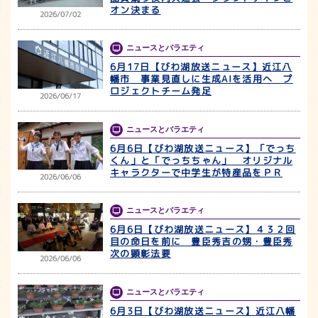
オン決まる
2026/07/02
ニュースとバラエティ
6月17日【びわ湖放送ニュース】近江八
幡市 事業見直しに生成AIを活用へ プ
ロジェクトチーム発足
2026/06/17
ニュースとバラエティ
6月6日【びわ湖放送ニュース】「でっち
くん」と「でっちちゃん」 オリジナル
キャラクターで中学生が特産品をＰＲ
2026/06/06
ニュースとバラエティ
6月6日【びわ湖放送ニュース】４３２回
目の命日を前に 豊臣秀吉の甥・豊臣秀
次の顕彰法要
2026/06/06
ニュースとバラエティ
6月3日【びわ湖放送ニュース】近江八幡