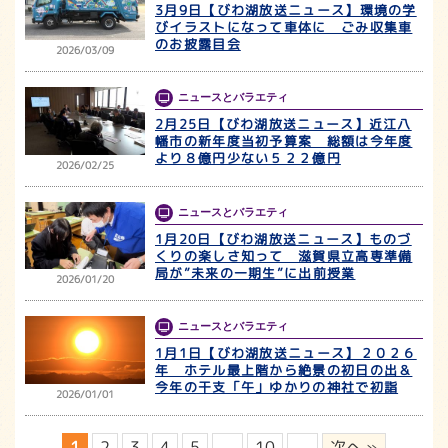
3月9日【びわ湖放送ニュース】環境の学
びイラストになって車体に ごみ収集車
のお披露目会
2026/03/09
ニュースとバラエティ
2月25日【びわ湖放送ニュース】近江八
幡市の新年度当初予算案 総額は今年度
より８億円少ない５２２億円
2026/02/25
ニュースとバラエティ
1月20日【びわ湖放送ニュース】ものづ
くりの楽しさ知って 滋賀県立高専準備
局が”未来の一期生”に出前授業
2026/01/20
ニュースとバラエティ
1月1日【びわ湖放送ニュース】２０２６
年 ホテル最上階から絶景の初日の出＆
今年の干支「午」ゆかりの神社で初詣
2026/01/01
1
2
3
4
5
...
10
...
次へ »