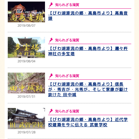
知られざる滋賀
【びわ湖源流の郷・高島市より】高島音
頭
2019/08/07
知られざる滋賀
【びわ湖源流の郷・高島市より】邇々杵
神社の多宝塔
2019/08/04
知られざる滋賀
【びわ湖源流の郷・高島市より】信長
が・秀吉が・光秀が、そして家康が駆け
抜けた 田中城
2019/07/31
知られざる滋賀
【びわ湖源流の郷・高島市より】近代学
校建築を今に伝える 武曽学校
2019/07/28