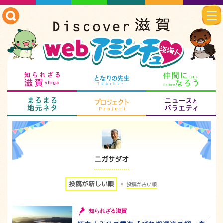
知られざる滋賀
となりの先生
仲
まるまる地元ネタ
プロジェクト
ニ
ニガサダオ
投稿が新しい順
投稿が古い順
知られざる滋賀