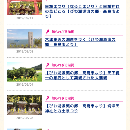
白鬚まつり（なるこまいり）と白鬚神社
の見どころ【びわ湖源流の郷・高島市よ
り】
2019/09/11
知られざる滋賀
木津集落の湖岸を歩く【びわ湖源流の
郷・高島市より】
2019/09/08
知られざる滋賀
【びわ湖源流の郷・高島市より】天下統
一の布石として築城された大溝城
2019/09/04
知られざる滋賀
【びわ湖源流の郷・高島市より】海津天
神社と力士まつり
2019/08/28