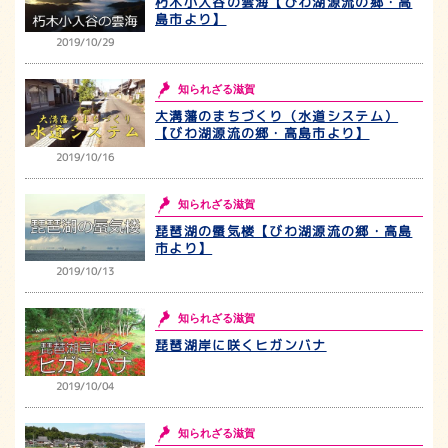
朽木小入谷の雲海【びわ湖源流の郷・高
島市より】
2019/10/29
知られざる滋賀
大溝藩のまちづくり（水道システム）
【びわ湖源流の郷・高島市より】
2019/10/16
知られざる滋賀
琵琶湖の蜃気楼【びわ湖源流の郷・高島
市より】
2019/10/13
知られざる滋賀
琵琶湖岸に咲くヒガンバナ
2019/10/04
知られざる滋賀