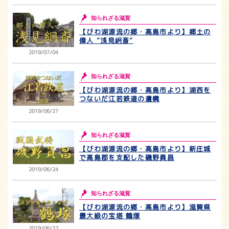
知られざる滋賀
【びわ湖源流の郷・高島市より】郷土の
偉人 ”浅見絅斎”
2019/07/04
知られざる滋賀
【びわ湖源流の郷・高島市より】湖西を
つないだ江若鉄道の遺構
2019/06/27
知られざる滋賀
【びわ湖源流の郷・高島市より】新庄城
で高島郡を支配した磯野員昌
2019/06/24
知られざる滋賀
【びわ湖源流の郷・高島市より】滋賀県
最大級の宝塔 鶴塚
2019/06/22