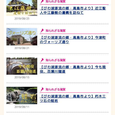
知られざる滋賀
【びわ湖源流の郷・高島市より】近江聖
人中江藤樹の遺構を訪ねて
2019/08/25
知られざる滋賀
【びわ湖源流の郷・高島市より】今津町
のヴォーリズ通り
2019/08/21
知られざる滋賀
【びわ湖源流の郷・高島市より】今も現
役、百瀬川隧道
2019/08/15
知られざる滋賀
【びわ湖源流の郷・高島市より】朽木三
ツ石の蛙岩
2019/08/11