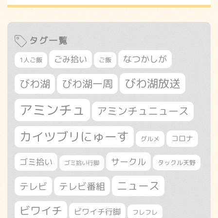
タグ一覧
なつかしが
ごみ拾い
1人ご飯
ご飯
びわ湖放送
びわ湖
びわ湖一周
アミンチュ
アミンチュニュース
カイツブリにゅーす
コロナ
グルメ
サークル
ゴミ拾い
タックル天野
ゴミ拾い行脚
ニュース
テレビ
テレビ番組
ビワイチ
ビワイチ行脚
フレフレ