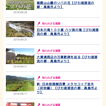
箱館山山麓のソバの花【びわ湖源流の
郷・高島市より】
2019/09/29
知られざる滋賀
日本の滝１００選 八ツ淵の滝【びわ湖源
流の郷・高島市より】
2019/09/25
知られざる滋賀
大溝湊周辺の万葉歌碑を巡る【びわ湖源
流の郷・高島市より】
2019/09/21
知られざる滋賀
新･日本街路樹百景 メタセコイア並木
（初秋編）【びわ湖源流の郷・高島市よ
り】
2019/09/17
知られざる滋賀