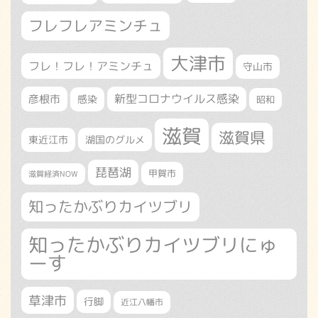
フレフレアミンチュ
大津市
フレ！フレ！アミンチュ
守山市
新型コロナウイルス感染
彦根市
感染
昭和
滋賀
滋賀県
東近江市
湖国のグルメ
琵琶湖
甲賀市
滋賀経済NOW
知ったかぶりカイツブリ
知ったかぶりカイツブリにゅ
ーす
草津市
行脚
近江八幡市