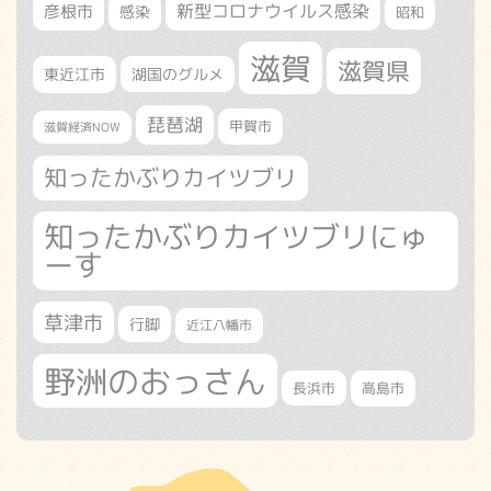
新型コロナウイルス感染
彦根市
感染
昭和
滋賀
滋賀県
東近江市
湖国のグルメ
琵琶湖
甲賀市
滋賀経済NOW
知ったかぶりカイツブリ
知ったかぶりカイツブリにゅ
ーす
草津市
行脚
近江八幡市
野洲のおっさん
長浜市
高島市