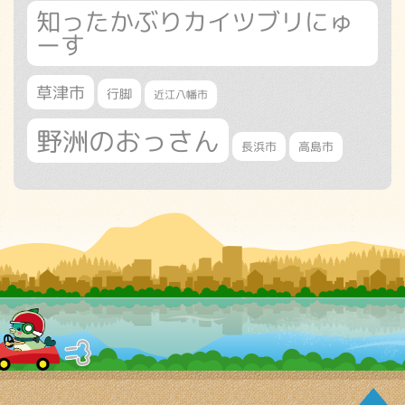
知ったかぶりカイツブリにゅ
ーす
草津市
行脚
近江八幡市
野洲のおっさん
長浜市
高島市