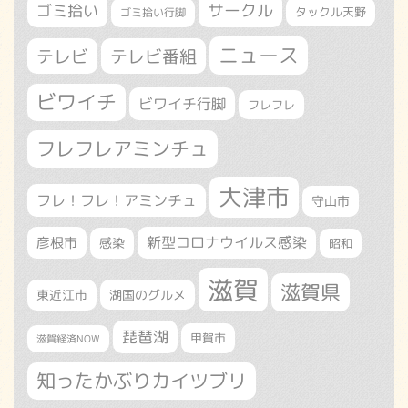
サークル
ゴミ拾い
タックル天野
ゴミ拾い行脚
ニュース
テレビ
テレビ番組
ビワイチ
ビワイチ行脚
フレフレ
フレフレアミンチュ
大津市
フレ！フレ！アミンチュ
守山市
新型コロナウイルス感染
彦根市
感染
昭和
滋賀
滋賀県
東近江市
湖国のグルメ
琵琶湖
甲賀市
滋賀経済NOW
知ったかぶりカイツブリ