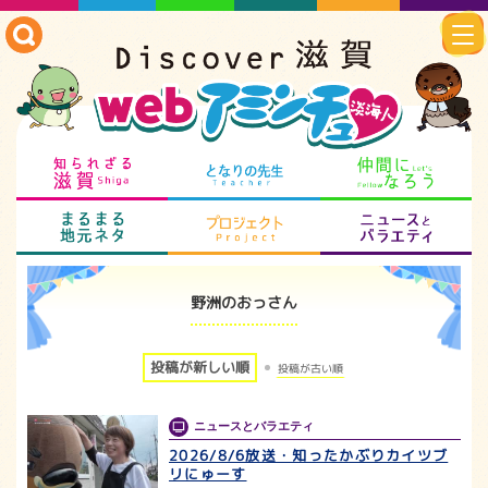
知られざる滋賀
となりの先生
仲
まるまる地元ネタ
プロジェクト
ニ
野洲のおっさん
投稿が新しい順
投稿が古い順
ニュースとバラエティ
2026/8/6放送・知ったかぶりカイツブ
リにゅーす