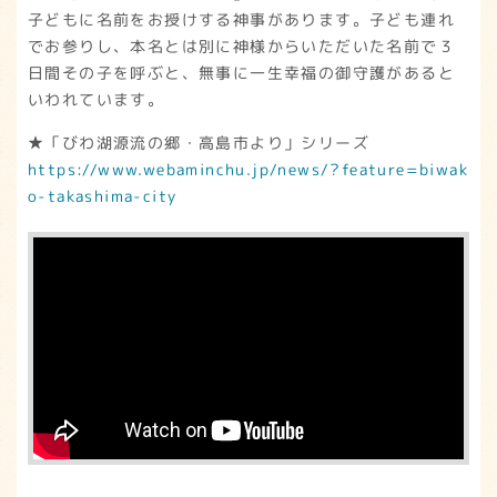
子どもに名前をお授けする神事があります。子ども連れ
でお参りし、本名とは別に神様からいただいた名前で３
日間その子を呼ぶと、無事に一生幸福の御守護があると
いわれています。
★「びわ湖源流の郷・高島市より」シリーズ
https://www.webaminchu.jp/news/?feature=biwak
o-takashima-city