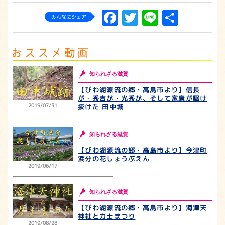
Facebook
Twitter
Line
共
みんなにシェア
有
知られざる滋賀
【びわ湖源流の郷・高島市より】信長
が・秀吉が・光秀が、そして家康が駆け
2019/07/31
抜けた 田中城
知られざる滋賀
【びわ湖源流の郷・高島市より】今津町
浜分の花しょうぶえん
2019/06/17
知られざる滋賀
【びわ湖源流の郷・高島市より】海津天
神社と力士まつり
2019/08/28