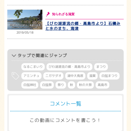
知られざる滋賀
【びわ湖源流の郷・高島市より】石積み
と水のまち、海津
2019/05/18
タップ
で関連にジャンプ
なるこまいり
びわ湖源流の郷・高島市より
まつり
アミンチュ
ニガサダオ
湖中大鳥居
滋賀
白鬚まつり
白鬚神社
白鬚祭
祭り
秋
秋の大祭
高島市
コメント一覧
この動画にコメントを書こう！