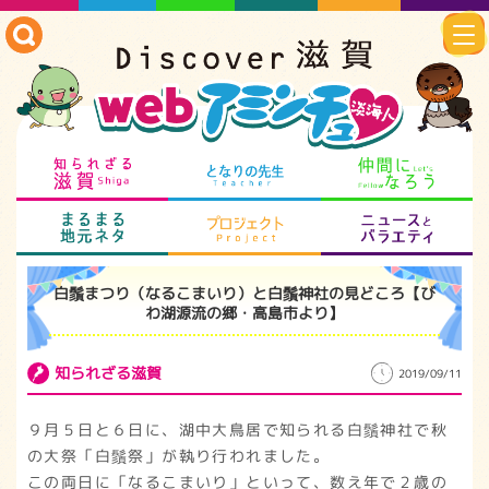
知られざる滋賀
となりの先生
仲
まるまる地元ネタ
プロジェクト
ニ
白鬚まつり（なるこまいり）と白鬚神社の見どころ【び
わ湖源流の郷・高島市より】
知られざる滋賀
2019/09/11
９月５日と６日に、湖中大鳥居で知られる白鬚神社で秋
の大祭「白鬚祭」が執り行われました。
この両日に「なるこまいり」といって、数え年で２歳の