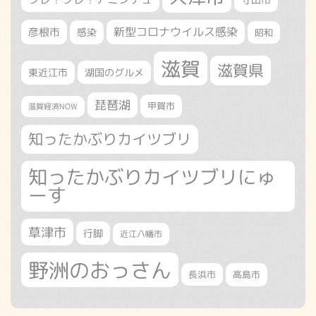
新型コロナウイルス感染
彦根市
感染
昭和
滋賀
滋賀県
東近江市
湖国のグルメ
琵琶湖
甲賀市
滋賀経済NOW
知ったかぶりカイツブリ
知ったかぶりカイツブリにゅ
ーす
草津市
行脚
近江八幡市
野洲のおっさん
長浜市
高島市