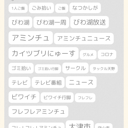
なつかしが
ごみ拾い
1人ご飯
ご飯
びわ湖放送
びわ湖
びわ湖一周
アミンチュ
アミンチュニュース
カイツブリにゅーす
コロナ
グルメ
サークル
ゴミ拾い
タックル天野
ゴミ拾い行脚
ニュース
テレビ
テレビ番組
ビワイチ
ビワイチ行脚
フレフレ
フレフレアミンチュ
大津市
フレ！フレ！アミンチュ
守山市