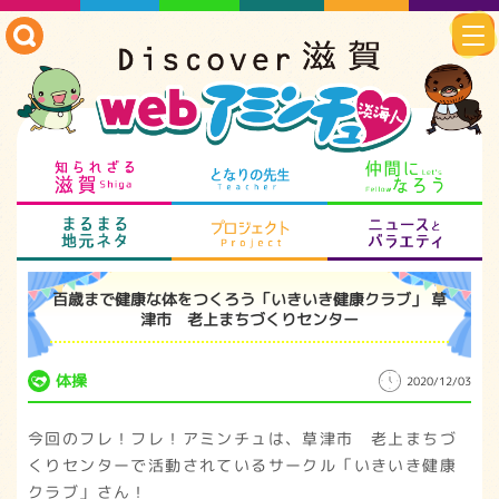
知られざる滋賀
となりの先生
仲
まるまる地元ネタ
プロジェクト
ニ
百歳まで健康な体をつくろう「いきいき健康クラブ」 草
津市 老上まちづくりセンター
体操
2020/12/03
今回のフレ！フレ！アミンチュは、草津市 老上まちづ
くりセンターで活動されているサークル「いきいき健康
クラブ」さん！