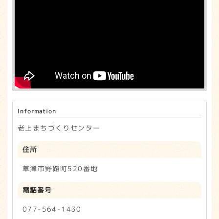
e
t
b
e
o
r
o
k
Information
老上まちづくりセンター
住所
草津市野路町520番地
電話番号
077-564-1430