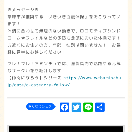
※メッセージ※
草津市が推奨する「いきいき百歳体操」をおこなってい
ます！
体調に合わせて無理のない動きで、ロコモティブシンド
ロームやフレイルなどの予防も念頭においた体操です！
お近くにお住いの方、年齢・性別は問いません！ お気
軽に見学にお越しください！
フレ！フレ！アミンチュでは、滋賀県内で活躍する元気
なサークルをご紹介します！
【仲間になろう】シリーズ
https://www.webaminchu.
jp/cate/c-category-fellow/
F
T
L
共
みんなにシェア
a
w
in
有
c
it
e