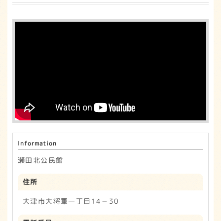
a
w
in
有
c
it
e
e
t
b
e
o
r
o
k
Information
瀬田北公民館
住所
大津市大将軍一丁目14－30