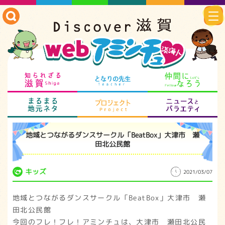
知られざる滋賀
となりの先生
仲
まるまる地元ネタ
プロジェクト
ニ
地域とつながるダンスサークル「BeatBox」大津市 瀬
田北公民館
キッズ
2021/03/07
地域とつながるダンスサークル「BeatBox」大津市 瀬
田北公民館
今回のフレ！フレ！アミンチュは、大津市 瀬田北公民