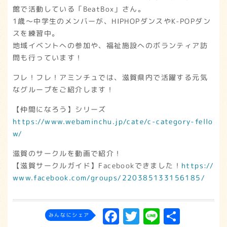
館で活動している「BeatBox」さん。
1歳～中学生のメンバーが、HIPHOPダンスやK-POPダン
スを練習中。
地域イベントへの参加や、福祉施設へのボランティア訪
問も行っています！
フレ！フレ！アミンチュでは、滋賀県内で活躍する元気
なグループをご紹介します！
【仲間になろう】シリーズ
https://www.webaminchu.jp/cate/c-category-fello
w/
滋賀のサークルを動画で紹介！
【滋賀サークルガイド】Facebookできました！
https://
www.facebook.com/groups/220385133156185/
F
T
L
共
みんなにシェア