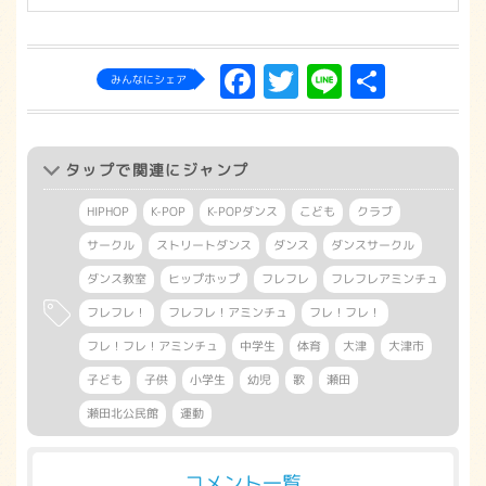
Facebook
Twitter
Line
共
みんなにシェア
有
タップ
で関連にジャンプ
HIPHOP
K-POP
K-POPダンス
こども
クラブ
サークル
ストリートダンス
ダンス
ダンスサークル
ダンス教室
ヒップホップ
フレフレ
フレフレアミンチュ
フレフレ！
フレフレ！アミンチュ
フレ！フレ！
フレ！フレ！アミンチュ
中学生
体育
大津
大津市
子ども
子供
小学生
幼児
歌
瀬田
瀬田北公民館
運動
コメント一覧