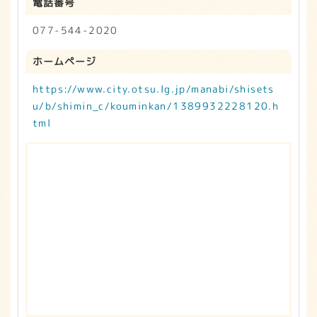
電話番号
077-544-2020
ホームページ
https://www.city.otsu.lg.jp/manabi/shisets
u/b/shimin_c/kouminkan/1389932228120.h
tml