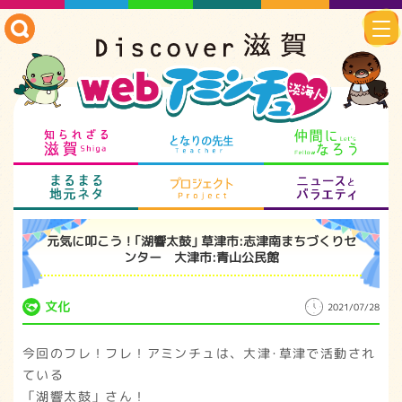
知られざる滋賀
となりの先生
仲
まるまる地元ネタ
プロジェクト
ニ
元気に叩こう！｢湖響太鼓｣ 草津市:志津南まちづくりセ
ンター 大津市:青山公民館
文化
2021/07/28
今回のフレ！フレ！アミンチュは、大津･草津で活動され
ている
「湖響太鼓」さん！