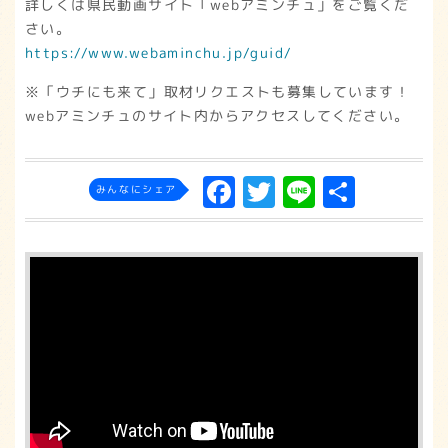
詳しくは県民動画サイト「webアミンチュ」をご覧くだ
さい。
https://www.webaminchu.jp/guid/
※「ウチにも来て」取材リクエストも募集しています！
webアミンチュのサイト内からアクセスしてください｡
F
T
L
共
みんなにシェア
a
w
in
有
c
it
e
e
t
b
e
o
r
o
k