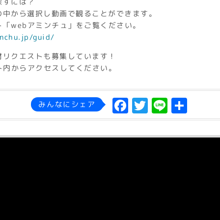
探すには？
の中から選択し動画で観ることができます。
「webアミンチュ」をご覧ください。
nchu.jp/guid/
材リクエストも募集しています！
ト内からアクセスしてください。
F
T
L
共
みんなにシェア
a
w
in
有
c
it
e
e
t
b
e
o
r
o
k