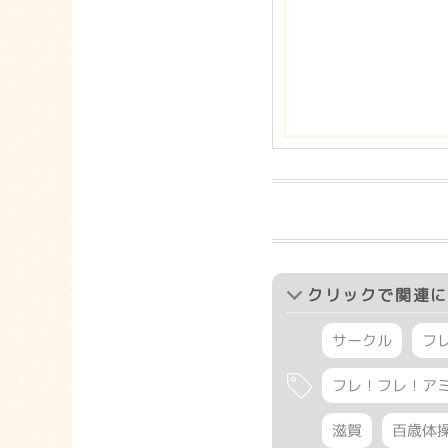
クリック
で関連に
サークル
フ
フレ！フレ！ア
滋賀
百歳体