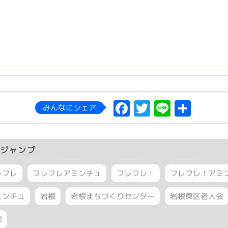
Facebook
Twitter
Line
共
みんなにシェア
有
ジャンプ
レフレ
フレフレアミンチュ
フレフレ！
フレフレ！アミ
ミンチュ
岩根
岩根まちづくりセンター
岩根東区老人会
操