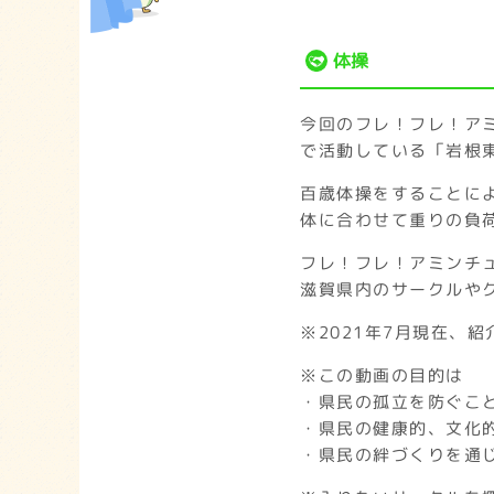
体操
今回のフレ！フレ！ア
で活動している「岩根
百歳体操をすることに
体に合わせて重りの負
フレ！フレ！アミンチ
滋賀県内のサークルや
※2021年7月現在、
※この動画の目的は
・県民の孤立を防ぐこ
・県民の健康的、文化
・県民の絆づくりを通