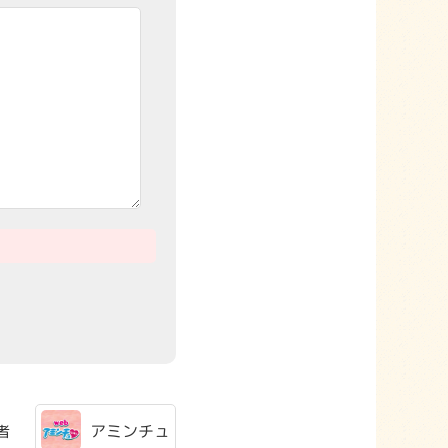
アミンチュ
者