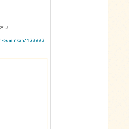
さい
_c/kouminkan/138993