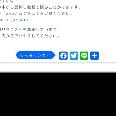
探すには？
の中から選択し動画で観ることができます。
「webアミンチュ」をご覧ください。
nchu.jp/guid/
材リクエストも募集しています！
ト内からアクセスしてください。
F
T
L
共
みんなにシェア
a
w
in
有
c
it
e
e
t
b
e
o
r
o
k