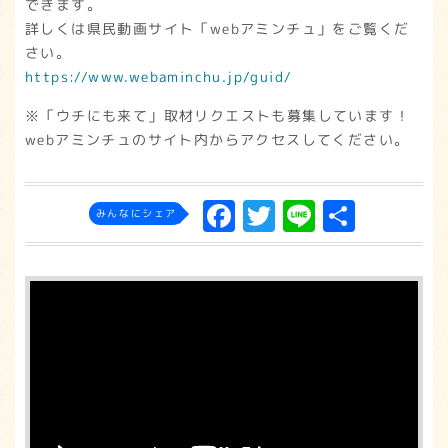
できます。
詳しくは県民動画サイト「webアミンチュ」をご覧くだ
さい。
https://www.webaminchu.jp/guid/
※「ウチにも来て」取材リクエストも募集しています！
webアミンチュのサイト内からアクセスしてください。
F
T
L
共
みんなにシェア
a
w
in
有
c
it
e
e
t
b
e
o
r
o
k