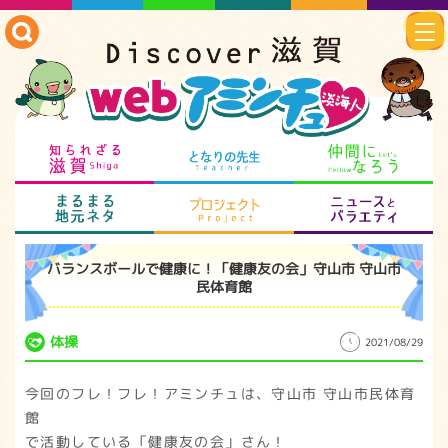
知られざる滋賀
となりの先生
仲
まるまる地元ネタ
プロジェクト
ニ
バランスボールで健康に！「健康友の会」守山市 守山市
民体育館
体操
2021/08/29
今回のフレ！フレ！アミンチュは、守山市 守山市民体育
館
で活動している「健康友の会」さん！