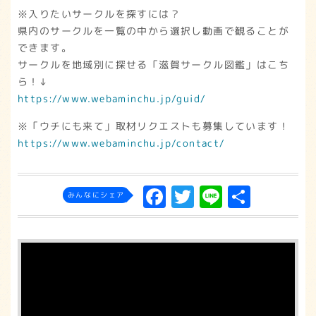
※入りたいサークルを探すには？
県内のサークルを一覧の中から選択し動画で観ることが
できます。
サークルを地域別に探せる「滋賀サークル図鑑」はこち
ら！↓
https://www.webaminchu.jp/guid/
※「ウチにも来て」取材リクエストも募集しています！
https://www.webaminchu.jp/contact/
F
T
L
共
みんなにシェア
a
w
in
有
c
it
e
e
t
b
e
o
r