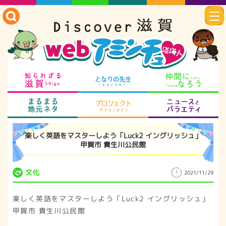
知られざる滋賀
となりの先生
仲
まるまる地元ネタ
プロジェクト
ニ
楽しく英語をマスターしよう「Luck2 イングリッシュ」
甲賀市 貴生川公民館
文化
2021/11/29
楽しく英語をマスターしよう「Luck2 イングリッシュ」
甲賀市 貴生川公民館