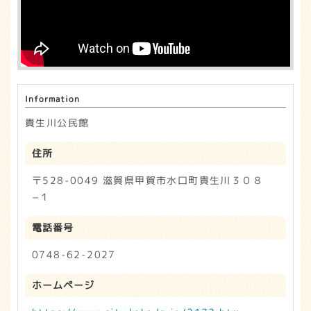
o
k
Information
貴生川公民館
住所
〒528-0049 滋賀県甲賀市水口町貴生川３０８
−１
電話番号
0748-62-2027
ホームページ