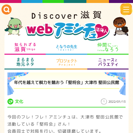
知られざる滋賀
となりの先生
仲
まるまる地元ネタ
プロジェクト
ニ
年代を越えて棋力を競おう「堅将会」大津市 堅田公民館
文化
2022/01/13
今回のフレ！フレ！アミンチュは、大津市 堅田公民館で
活動している「堅将会」さん！
会員同士で対局を行い、切磋琢磨しています。