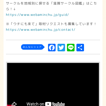
サークルを地域別に探せる「滋賀サークル図鑑」はこち
ら！↓
https://www.webaminchu.jp/guid/
※「ウチにも来て」取材リクエストも募集しています！
https://www.webaminchu.jp/contact/
F
T
L
共
みんなにシェア
a
w
in
有
c
it
e
e
t
b
e
o
r
o
k