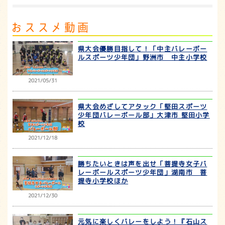
有
県大会優勝目指して！「中主バレーボー
ルスポーツ少年団」野洲市 中主小学校
2021/05/31
県大会めざしてアタック「堅田スポーツ
少年団バレーボール部」大津市 堅田小学
校
2021/12/18
勝ちたいときは声を出せ「菩提寺女子バ
レーボールスポーツ少年団」湖南市 菩
提寺小学校ほか
2021/12/30
元気に楽しくバレーをしよう！『石山ス