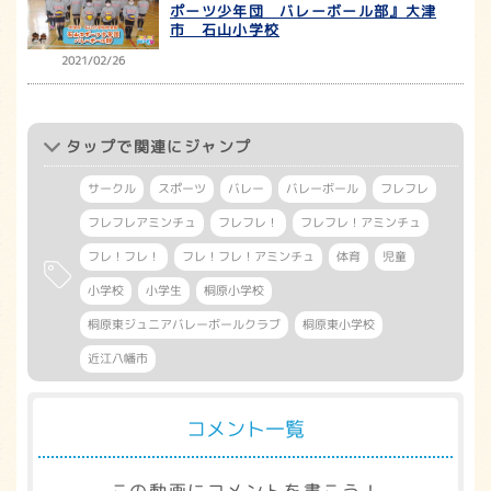
ポーツ少年団 バレーボール部』大津
市 石山小学校
2021/02/26
タップ
で関連にジャンプ
サークル
スポーツ
バレー
バレーボール
フレフレ
フレフレアミンチュ
フレフレ！
フレフレ！アミンチュ
フレ！フレ！
フレ！フレ！アミンチュ
体育
児童
小学校
小学生
桐原小学校
桐原東ジュニアバレーボールクラブ
桐原東小学校
近江八幡市
コメント一覧