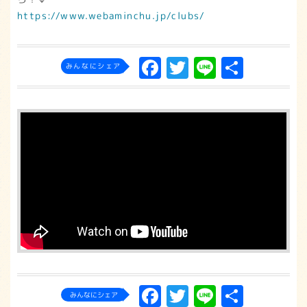
https://www.webaminchu.jp/clubs/
F
T
L
共
みんなにシェア
a
w
in
有
c
it
e
e
t
b
e
o
r
o
k
Facebook
Twitter
Line
共
みんなにシェア