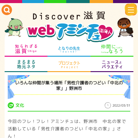
知られざる滋賀
となりの先生
仲
まるまる地元ネタ
プロジェクト
ニ
いろんな仲間が集う場所「男性介護者のつどい「中北の
家」」野洲市
文化
2022/03/31
今回のフレ！フレ！アミンチュは、野洲市 中北の家で
活動している「男性介護者のつどい「中北の家」」さ
ん！