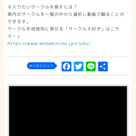
※入りたいサークルを探すには？
県内のサークルを一覧の中から選択し動画で観ることが
できます。
サークルを地域別に探せる「サークル大好き」はこち
ら！↓
https://www.webaminchu.jp/clubs/
F
T
L
共
みんなにシェア
a
w
in
有
c
it
e
e
t
b
e
o
r
o
k