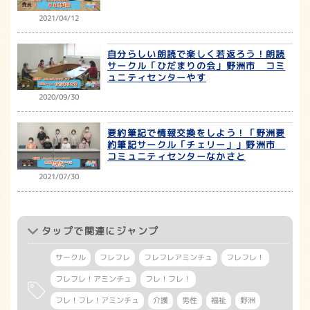
2021/04/12
自分らしい朗読で楽しく若返ろう！朗読
サークル「ひだまりの会」野洲市 コミ
ュニティセンターやす
2020/09/30
要約筆記で情報交換をしよう！「野洲要
約筆記サークル「チェリー」」野洲市
コミュニティセンターなかさと
2021/07/30
タップ
で関連にジャンプ
サークル
フレフレ
フレフレアミンチュ
フレフレ！
フレフレ！アミンチュ
フレ！フレ！
フレ！フレ！アミンチュ
介護
男性
福祉
野洲