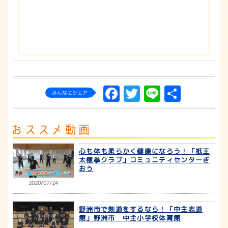
Facebook
Twitter
Line
共
みんなにシェア
有
心も体も柔らかく健康になろう！「祇王
太極拳クラブ」コミュニティセンターぎ
おう
2020/07/24
野洲市で剣道をするなら！「中主志道
館」野洲市 中主小学校体育館