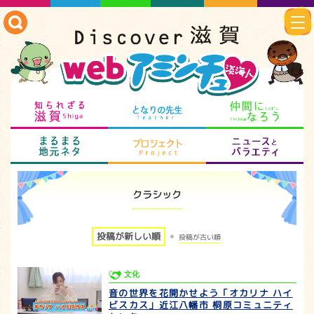
知られざる滋賀
となりの先生
仲
まるまる地元ネタ
プロジェクト
ニ
クラシック
投稿が新しい順
投稿が古い順
文化
音の世界を花開かせよう「オカリナ ハイ
ビスカス」近江八幡市 桐原コミュニティ