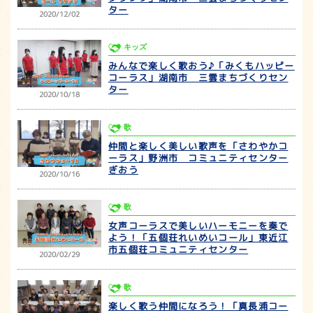
ター
2020/12/02
キッズ
みんなで楽しく歌おう♪「みくもハッピー
コーラス」湖南市 三雲まちづくりセン
ター
2020/10/18
歌
仲間と楽しく美しい歌声を「さわやかコ
ーラス」野洲市 コミュニティセンター
ぎおう
2020/10/16
歌
女声コーラスで美しいハーモニーを奏で
よう！「五個荘れいめいコール」東近江
市五個荘コミュニティセンター
2020/02/29
歌
楽しく歌う仲間になろう！「真長浦コー