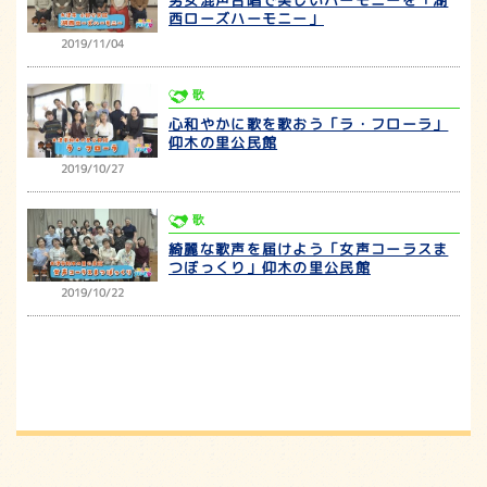
西ローズハーモニー」
2019/11/04
歌
心和やかに歌を歌おう「ラ・フローラ」
仰木の里公民館
2019/10/27
歌
綺麗な歌声を届けよう「女声コーラスま
つぼっくり」仰木の里公民館
2019/10/22