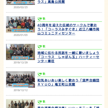
ラス」高島公民館
2020/02/23
歌
40周年を迎えた伝統のサークルで歌お
う！「コーラスみずぐき」近江八幡市岡
山コミュニティセンター
2020/01/03
歌
地域に伝わる民話を一緒に歌いましょう
「コーラス しゃぼん玉」ハーティーセ
ンター秦荘
2019/12/29
歌
和気あいあい楽しく歌おう「混声合唱団
ＲＹＵＯ」竜王町公民館
2019/12/12
歌
男女混声合唱で美しいハーモニーを「湖