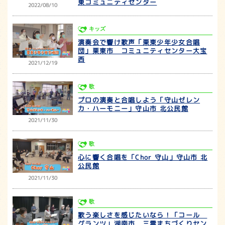
東コミュニティセンター
2022/08/10
キッズ
演奏会で響け歌声「栗東少年少女合唱
団」栗東市 コミュニティセンター大宝
西
2021/12/19
歌
プロの演奏と合唱しよう「守山ゼレン
カ・ハーモニー」守山市 北公民館
2021/11/30
歌
心に響く合唱を「Chor 守山」守山市 北
公民館
2021/11/30
歌
歌う楽しさを感じたいなら！「コール
グランツ」湖南市 三雲まちづくりセン