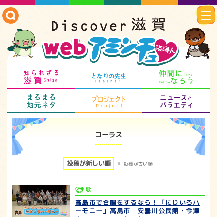
知られざる滋賀
となりの先生
仲
まるまる地元ネタ
プロジェクト
ニ
コーラス
投稿が新しい順
投稿が古い順
歌
高島市で合唱をするなら！「にじいろハ
ーモニー」高島市 安曇川公民館・今津