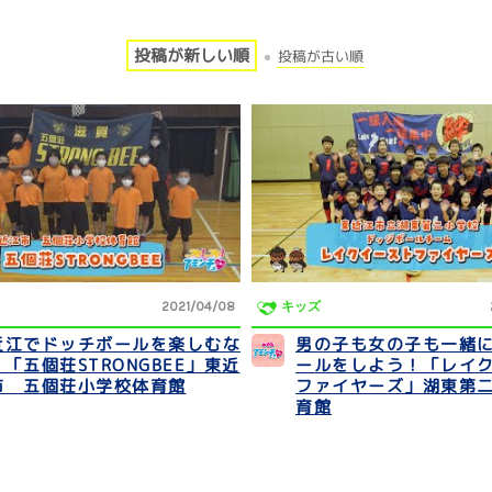
投稿が新しい順
投稿が古い順
2021/04/08
キッズ
近江でドッチボールを楽しむな
男の子も女の子も一緒
「五個荘STRONGBEE」東近
ールをしよう！「レイ
市 五個荘小学校体育館
ファイヤーズ」湖東第
育館