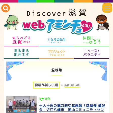
知られざる滋賀
となりの先生
仲
まるまる地元ネタ
プロジェクト
ニ
盆栽菊
投稿が新しい順
投稿が古い順
文化
十人十色の魅力的な盆栽菊「盆栽菊 愛好
会」近江八幡市 岡山コミュニティセン