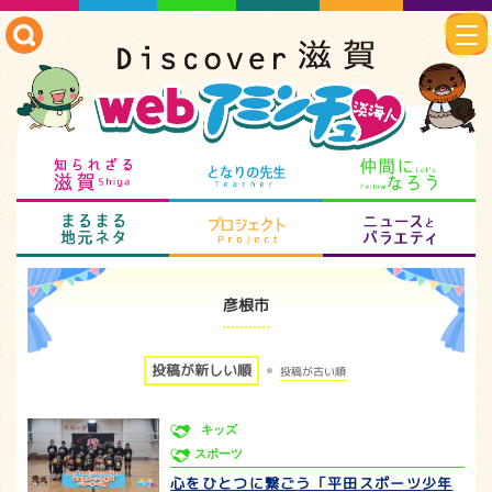
知られざる滋賀
となりの先生
仲
まるまる地元ネタ
プロジェクト
ニ
彦根市
投稿が新しい順
投稿が古い順
キッズ
スポーツ
心をひとつに繋ごう「平田スポーツ少年