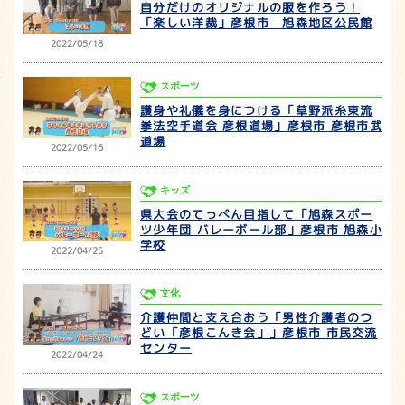
自分だけのオリジナルの服を作ろう！
「楽しい洋裁」彦根市 旭森地区公民館
2022/05/18
スポーツ
護身や礼儀を身につける「草野派糸東流
拳法空手道会 彦根道場」彦根市 彦根市武
道場
2022/05/16
キッズ
県大会のてっぺん目指して「旭森スポー
ツ少年団 バレーボール部」彦根市 旭森小
学校
2022/04/25
文化
介護仲間と支え合おう「男性介護者のつ
どい「彦根こんき会」」彦根市 市民交流
センター
2022/04/24
スポーツ