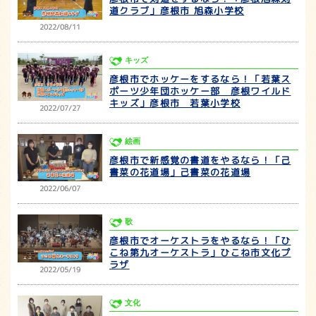
道クラブ」彦根市 旭森小学校
2022/08/11
キッズ
彦根市でホッケーをするなら！「若葉ス
ポーツ少年団ホッケー部 彦根ワイルド
キッズ」彦根市 若葉小学校
2022/07/27
絵画
彦根市で新感覚の書道をやるなら！「己
書菜の花道場」己書菜の花道場
2022/06/07
歌
彦根市でオーケストラをやるなら！「ひ
こね第九オーケストラ」ひこね市文化プ
ラザ
2022/05/19
文化