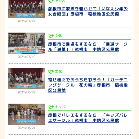
キッズ
彦根市に歌声を響かせて「いなえ少年少
女合唱団」彦根市 稲枝地区公民館
2021/07/29
文化
彦根市で書道をするなら！「書道サーク
ル「遊筆」」彦根市 中地区公民館
2021/07/19
文化
寄せ植えでおうちを彩ろう！「ガーデニ
ングサークル 花の輪」彦根市 稲枝地
区公民館
2021/06/29
キッズ
彦根でバレエをするなら！「キッズバレ
エサークル」彦根市 中地区公民館
2021/06/24