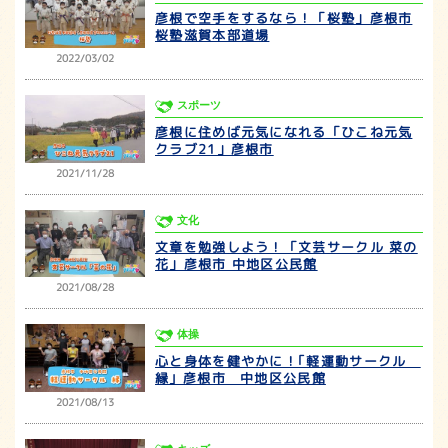
彦根で空手をするなら！「桜塾」彦根市
桜塾滋賀本部道場
2022/03/02
スポーツ
彦根に住めば元気になれる「ひこね元気
クラブ21」彦根市
2021/11/28
文化
文章を勉強しよう！「文芸サークル 菜の
花」彦根市 中地区公民館
2021/08/28
体操
心と身体を健やかに！｢軽運動サークル
縁｣ 彦根市 中地区公民館
2021/08/13