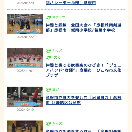
団バレーボール部」彦根市
2026/01/29
スポーツ
仲間と鍛錬！全国大会へ「彦根城南剣道
部」彦根市 城南小学校/若葉小学校
2024/01/22
キッズ
文化
仲間と奏でる吹奏楽のひびき！「ジュニ
アバンド“彦輝”」彦根市 ひこね市文化
2023/11/01
プラザ
ヨガ
彦根市でヨガを楽しむ「河瀬ヨガ」彦根
市 河瀬地区公民館
2022/12/19
キッズ
彦根市で剣道をするなら！「彦根旭森剣